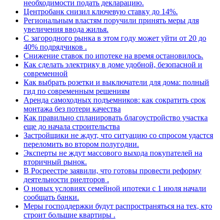
необходимости подать декларацию.
Центробанк снизил ключевую ставку до 14%.
Региональным властям поручили принять меры для
увеличения ввода жилья.
С загородного рынка в этом году может уйти от 20 до
40% подрядчиков .
Снижение ставок по ипотеке на время остановилось.
Как сделать электрику в доме удобной, безопасной и
современной
Как выбрать розетки и выключатели для дома: полный
гид по современным решениям
Аренда самоходных подъемников: как сократить срок
монтажа без потери качества
Как правильно спланировать благоустройство участка
еще до начала строительства
Застройщики не ждут, что ситуацию со спросом удастся
переломить во втором полугодии.
Эксперты не ждут массового выхода покупателей на
вторичный рынок.
В Росреестре заявили, что готовы провести реформу
деятельности риелторов .
О новых условиях семейной ипотеки с 1 июля начали
сообщать банки.
Меры господдержки будут распространяться на тех, кто
строит большие квартиры .