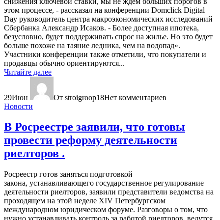
снижения ключевой ставки, мы не ждем больших порогов в
этом процессе, - рассказал на конференции Domclick Digital
Day руководитель центра макроэкономических исследований
Сбербанка Александр Исаков. - Более доступная ипотека,
безусловно, будет поддерживать спрос на жилье. Но это будет
больше похоже на таяние ледника, чем на водопад».
Участники конференции также отметили, что покупатели и
продавцы обычно ориентируются...
Читайте далее
29
Июн
От stroigroop18
Нет комментариев
Новости
В Росреестре заявили, что готовы
провести реформу деятельности
риелторов .
Росреестр готов заняться подготовкой
закона, устанавливающего государственное регулирование
деятельности риелторов, заявили представители ведомства на
проходящем на этой неделе XIV Петербургском
международном юридическом форуме. Разговоры о том, что
нужно устанавливать контроль за работой риелторов, ведутся