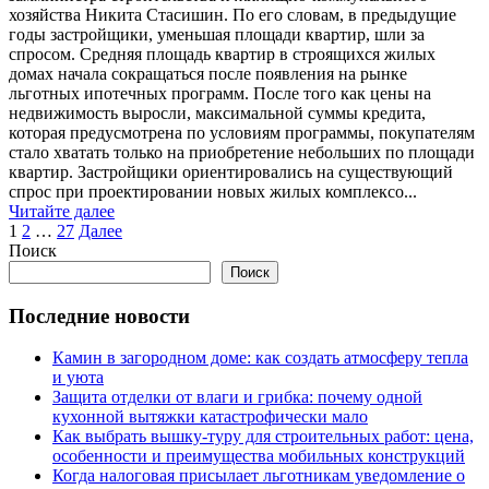
хозяйства Никита Стасишин. По его словам, в предыдущие
годы застройщики, уменьшая площади квартир, шли за
спросом. Средняя площадь квартир в строящихся жилых
домах начала сокращаться после появления на рынке
льготных ипотечных программ. После того как цены на
недвижимость выросли, максимальной суммы кредита,
которая предусмотрена по условиям программы, покупателям
стало хватать только на приобретение небольших по площади
квартир. Застройщики ориентировались на существующий
спрос при проектировании новых жилых комплексо...
Читайте далее
Пагинация
1
2
…
27
Далее
Поиск
записей
Поиск
Последние новости
Камин в загородном доме: как создать атмосферу тепла
и уюта
Защита отделки от влаги и грибка: почему одной
кухонной вытяжки катастрофически мало
Как выбрать вышку-туру для строительных работ: цена,
особенности и преимущества мобильных конструкций
Когда налоговая присылает льготникам уведомление о