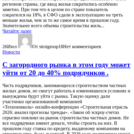
регионов страны, где ввод жилья сократились особенно
заметно. При том что в целом по стране показатель
сократился на 18%, в СФО сдали в эксплуатацию на треть
меньше жилья, чем за то же самое время в прошлом году.
Значительнее всего объемы строительства жиль...
Читайте далее
26
Июл
От stroigroop18
Нет комментариев
Новости
С загородного рынка в этом году может
уйти от 20 до 40% подрядчиков .
Часть подрядчиков, занимающихся строительством частных
жилых домов, не смогут работать в изменившихся условиях и
вынуждены будут уйти с рынка. Такую оценку дали
участники организованной компанией
«Технониколь» онлайн-конференции «Строительная отрасль
2026: анализ прогнозы тренды». «Закон об эскроу-счетах
серьезно повлиял на рынок строительства частных домов. Не
все подрядчики имеют деньги, чтобы строить на них. В
прошлом году ставка по кредиту, выданному компаниям на
строительство, была льготной. В 2026 году подрядчики могут