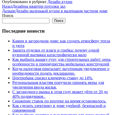
Опубликовано в рубрике
Дизайн кухни
Назад
Дизайны квартир потолки зал
Дальше
Дизайн маленькой кухни в маленьком частном доме
Поиск
Поиск
Последние новости
Камин в загородном доме: как создать атмосферу тепла
и уюта
Защита отделки от влаги и грибка: почему одной
кухонной вытяжки катастрофически мало
Как выбрать вышку-туру для строительных работ: цена,
особенности и преимущества мобильных конструкций
Когда налоговая присылает льготникам уведомление о
необходимости подать декларацию.
Центробанк снизил ключевую ставку до 14%.
Региональным властям поручили принять меры для
увеличения ввода жилья.
С загородного рынка в этом году может уйти от 20 до
40% подрядчиков .
Снижение ставок по ипотеке на время остановилось.
Как сделать электрику в доме удобной, безопасной и
современной
Как выбрать розетки и выключатели для дома: полный