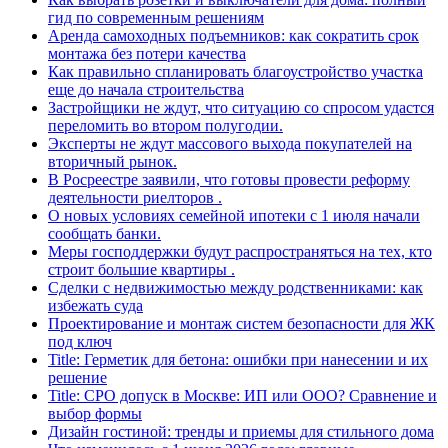
гид по современным решениям
Аренда самоходных подъемников: как сократить срок
монтажа без потери качества
Как правильно спланировать благоустройство участка
еще до начала строительства
Застройщики не ждут, что ситуацию со спросом удастся
переломить во втором полугодии.
Эксперты не ждут массового выхода покупателей на
вторичный рынок.
В Росреестре заявили, что готовы провести реформу
деятельности риелторов .
О новых условиях семейной ипотеки с 1 июля начали
сообщать банки.
Меры господдержки будут распространяться на тех, кто
строит большие квартиры .
Сделки с недвижимостью между родственниками: как
избежать суда
Проектирование и монтаж систем безопасности для ЖК
под ключ
Title: Герметик для бетона: ошибки при нанесении и их
решение
Title: СРО допуск в Москве: ИП или ООО? Сравнение и
выбор формы
Дизайн гостиной: тренды и приемы для стильного дома