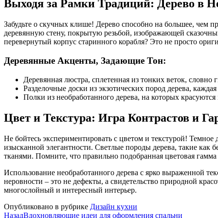
Выходя за Рамки Традиций: Дерево в 
Забудьте о скучных клише! Дерево способно на большее, чем пр
деревянную стену, покрытую резьбой, изображающей сказочный 
перевернутый корпус старинного корабля? Это не просто ориг
Деревянные Акценты, Задающие Тон:
Деревянная люстра, сплетенная из тонких веток, словно
Разделочные доски из экзотических пород дерева, кажд
Полки из необработанного дерева, на которых красуются
Цвет и Текстура: Игра Контрастов и Г
Не бойтесь экспериментировать с цветом и текстурой! Темное 
изысканной элегантности. Светлые породы дерева, такие как б
тканями. Помните, что правильно подобранная цветовая гамма
Использование необработанного дерева с ярко выраженной тек
неровности – это не дефекты, а свидетельство природной крас
многослойный и интересный интерьер.
Опубликовано в рубрике
Дизайн кухни
Назад
Вдохновляющие идеи для оформления спальни