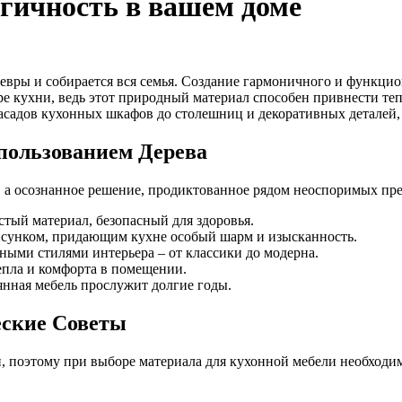
огичность в вашем доме
девры и собирается вся семья. Создание гармоничного и функцио
ре кухни, ведь этот природный материал способен привнести те
асадов кухонных шкафов до столешниц и декоративных деталей,
пользованием Дерева
е, а осознанное решение, продиктованное рядом неоспоримых пр
стый материал, безопасный для здоровья.
рисунком, придающим кухне особый шарм и изысканность.
ными стилями интерьера – от классики до модерна.
епла и комфорта в помещении.
янная мебель прослужит долгие годы.
еские Советы
 поэтому при выборе материала для кухонной мебели необходим