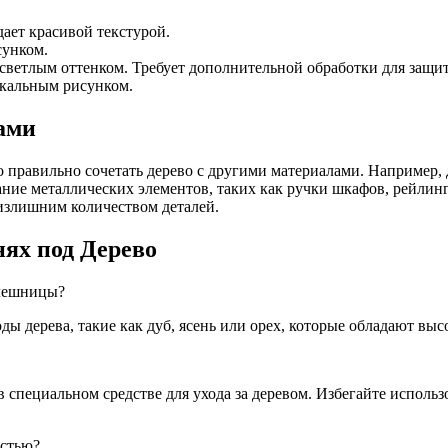
ает красивой текстурой.
сунком.
светлым оттенком. Требует дополнительной обработки для защит
икальным рисунком.
ами
о правильно сочетать дерево с другими материалами. Например
ние металлических элементов, таких как ручки шкафов, рейлин
 излишним количеством деталей.
ях под Дерево
олешницы?
ы дерева, такие как дуб, ясень или орех, которые обладают выс
в специальном средстве для ухода за деревом. Избегайте исполь
остью?