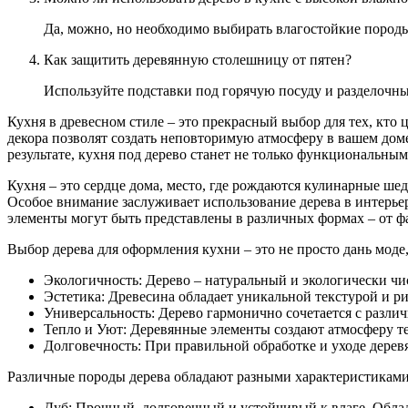
Да, можно, но необходимо выбирать влагостойкие пород
Как защитить деревянную столешницу от пятен?
Используйте подставки под горячую посуду и разделочны
Кухня в древесном стиле – это прекрасный выбор для тех, кто
декора позволят создать неповторимую атмосферу в вашем доме
результате, кухня под дерево станет не только функциональным
Кухня – это сердце дома, место, где рождаются кулинарные ше
Особое внимание заслуживает использование дерева в интерье
элементы могут быть представлены в различных формах – от ф
Выбор дерева для оформления кухни – это не просто дань мод
Экологичность: Дерево – натуральный и экологически чи
Эстетика: Древесина обладает уникальной текстурой и 
Универсальность: Дерево гармонично сочетается с различ
Тепло и Уют: Деревянные элементы создают атмосферу т
Долговечность: При правильной обработке и уходе дерев
Различные породы дерева обладают разными характеристиками,
Дуб: Прочный, долговечный и устойчивый к влаге. Облад