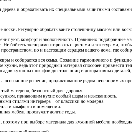
ы дерева и обрабатывать их специальными защитными составами
е доски. Регулярно обрабатывайте столешницу маслом или воско
 ценит уют, комфорт и экологичность. Правильно подобранные м
. Не бойтесь экспериментировать с цветами и текстурами, чтоб
 пространством, но и настоящим сердцем вашего дома, где собира
девры и собирается вся семья. Создание гармоничного и функцио
ре кухни, ведь этот природный материал способен привнести те
асадов кухонных шкафов до столешниц и декоративных деталей,
е, а осознанное решение, продиктованное рядом неоспоримых пр
стый материал, безопасный для здоровья.
рисунком, придающим кухне особый шарм и изысканность.
ными стилями интерьера – от классики до модерна.
епла и комфорта в помещении.
янная мебель прослужит долгие годы.
 поэтому при выборе материала для кухонной мебели необходим
ает красивой текстурой.