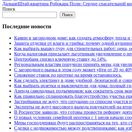
Дальше
Штаб-квартира Робокара Поли: Сердце спасательной к
Поиск
Поиск
Последние новости
Камин в загородном доме: как создать атмосферу тепла и
Защита отделки от влаги и грибка: почему одной кухонн
Как выбрать вышку-туру для строительных работ: цена,
Когда налоговая присылает льготникам уведомление о н
Центробанк снизил ключевую ставку до 14%.
Региональным властям поручили принять меры для увели
С загородного рынка в этом году может уйти от 20 до 40
Снижение ставок по ипотеке на время остановилось.
Как сделать электрику в доме удобной, безопасной и сов
Как выбрать розетки и выключатели для дома: полный г
Аренда самоходных подъемников: как сократить срок мон
Как правильно спланировать благоустройство участка еще
Застройщики не ждут, что ситуацию со спросом удастся 
Эксперты не ждут массового выхода покупателей на вто
В Росреестре заявили, что готовы провести реформу деят
О новых условиях семейной ипотеки с 1 июля начали соо
Меры господдержки будут распространяться на тех, кто с
Сделки с недвижимостью между родственниками: как изб