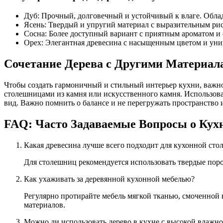
Дуб: Прочный, долговечный и устойчивый к влаге. Облад
Ясень: Твердый и упругий материал с выразительным ри
Сосна: Более доступный вариант с приятным ароматом и 
Орех: Элегантная древесина с насыщенным цветом и ун
Сочетание Дерева с Другими Материал
Чтобы создать гармоничный и стильный интерьер кухни, важн
столешницами из камня или искусственного камня. Использова
вид. Важно помнить о балансе и не перегружать пространство
FAQ: Часто Задаваемые Вопросы о Кухн
Какая древесина лучше всего подходит для кухонной ст
Для столешниц рекомендуется использовать твердые пород
Как ухаживать за деревянной кухонной мебелью?
Регулярно протирайте мебель мягкой тканью, смоченной 
материалов.
Можно ли использовать дерево в кухне с высокой влажн