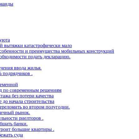
оманды
 уюта
ой вытяжки катастрофически мало
 особенности и преимущества мобильных конструкций
еобходимости подать декларацию.
чения ввода жилья.
% подрядчиков .
ременной
ид по современным решениям
тажа без потери качества
 до начала строительства
переломить во втором полугодии.
ричный рынок.
ельности риелторов .
бщать банки.
троит большие квартиры .
ежать суда