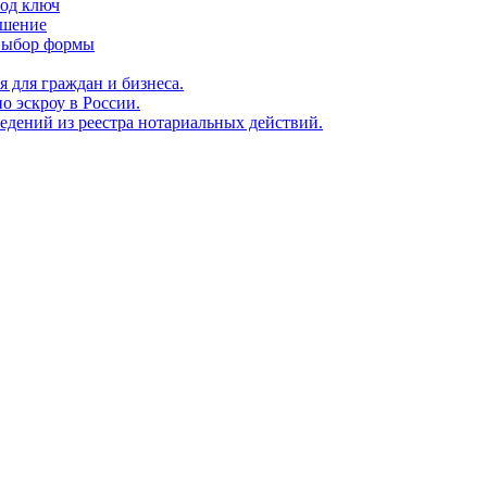
под ключ
ешение
 выбор формы
я для граждан и бизнеса.
о эскроу в России.
едений из реестра нотариальных действий.