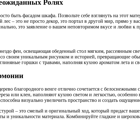
Неожиданных Ролях
осто быть фасадом шкафа. Позвольте себе взглянуть на этот мате
лес – это не просто декор, это портал в другой мир, прямо у ва
инально, это заявление о вашем неповторимом вкусе и любви к 
 гнездо феи, освещающая обеденный стол мягким, рассеянным све
ая со своим уникальным рисунком и историей, превращающие об
 глиняные горшки с травами, наполняя кухню ароматом лета и св
армонии
дерево благородного венге отлично сочетается с белоснежными 
ереза или клен, наполняют кухню светом и легкостью, особенно
 способна визуально увеличить пространство и создать ощущени
стурой – это смелый и оригинальный ход, который придаст ваш
оты и уникальности материала. Комбинируйте гладкие и шерохов