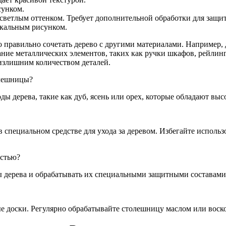
сунком.
светлым оттенком. Требует дополнительной обработки для защит
икальным рисунком.
о правильно сочетать дерево с другими материалами. Например
ние металлических элементов, таких как ручки шкафов, рейлин
 излишним количеством деталей.
олешницы?
ы дерева, такие как дуб, ясень или орех, которые обладают выс
в специальном средстве для ухода за деревом. Избегайте исполь
остью?
ы дерева и обрабатывать их специальными защитными составами
е доски. Регулярно обрабатывайте столешницу маслом или воско