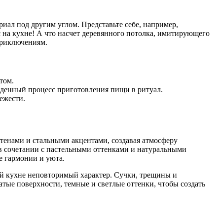
риал под другим углом. Представьте себе, например,
с на кухне! А что насчет деревянного потолка, имитирующего
приключениям.
том.
ыденный процесс приготовления пищи в ритуал.
ежести.
стенами и стальными акцентами, создавая атмосферу
 в сочетании с пастельными оттенками и натуральными
е гармонии и уюта.
ей кухне неповторимый характер. Сучки, трещины и
атые поверхности, темные и светлые оттенки, чтобы создать