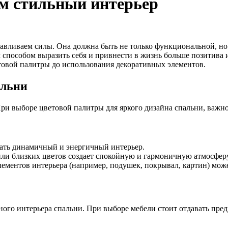
ем стильный интерьер
навливаем силы. Она должна быть не только функциональной, но
 способом выразить себя и привнести в жизнь больше позитива 
етовой палитры до использования декоративных элементов.
альни
 При выборе цветовой палитры для яркого дизайна спальни, важ
дать динамичный и энергичный интерьер.
или близких цветов создает спокойную и гармоничную атмосферу
лементов интерьера (например, подушек, покрывал, картин) мож
ьного интерьера спальни. При выборе мебели стоит отдавать пр