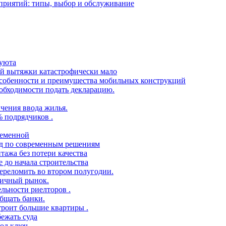
приятий: типы, выбор и обслуживание
 уюта
ой вытяжки катастрофически мало
 особенности и преимущества мобильных конструкций
еобходимости подать декларацию.
чения ввода жилья.
% подрядчиков .
ременной
ид по современным решениям
тажа без потери качества
 до начала строительства
переломить во втором полугодии.
ричный рынок.
ельности риелторов .
бщать банки.
троит большие квартиры .
ежать суда
под ключ