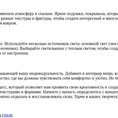
изменить атмосферу в спальне. Яркие подушки, покрывала, штор
 разные текстуры и фактуры, чтобы создать интересный и мног
м ковром.
е. Используйте несколько источников света: основной свет (лю
, ночники). Выбирайте светильники с теплым светом, чтобы созд
 от настроения.
ажающей вашу индивидуальность. Добавьте в интерьер вещи, ко
нство, где вы должны чувствовать себя комфортно и уютно. Не б
цесс, который позволяет вам проявить свою креативность и соз
текстурами и формами. Начните с малого, определитесь с концеп
риятно отдыхать и восстанавливать силы. Удачи в ваших творчес
и стили