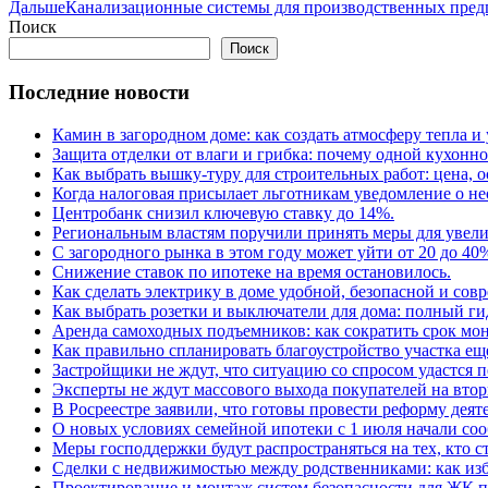
Дальше
Канализационные системы для производственных пред
Поиск
Поиск
Последние новости
Камин в загородном доме: как создать атмосферу тепла и
Защита отделки от влаги и грибка: почему одной кухонн
Как выбрать вышку-туру для строительных работ: цена,
Когда налоговая присылает льготникам уведомление о н
Центробанк снизил ключевую ставку до 14%.
Региональным властям поручили принять меры для увели
С загородного рынка в этом году может уйти от 20 до 40
Снижение ставок по ипотеке на время остановилось.
Как сделать электрику в доме удобной, безопасной и сов
Как выбрать розетки и выключатели для дома: полный г
Аренда самоходных подъемников: как сократить срок мон
Как правильно спланировать благоустройство участка еще
Застройщики не ждут, что ситуацию со спросом удастся 
Эксперты не ждут массового выхода покупателей на вто
В Росреестре заявили, что готовы провести реформу деят
О новых условиях семейной ипотеки с 1 июля начали соо
Меры господдержки будут распространяться на тех, кто с
Сделки с недвижимостью между родственниками: как изб
Проектирование и монтаж систем безопасности для ЖК 