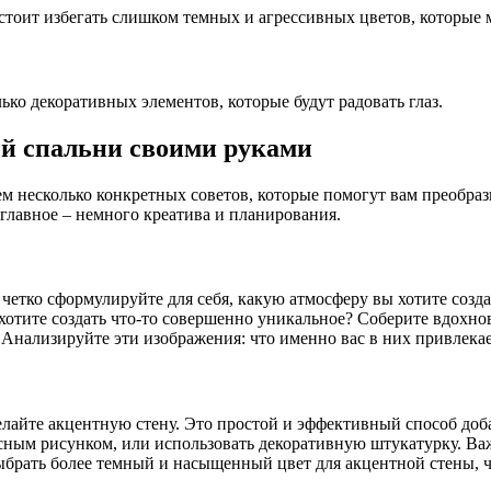
стоит избегать слишком темных и агрессивных цветов, которые 
ько декоративных элементов, которые будут радовать глаз.
ой спальни своими руками
ем несколько конкретных советов, которые помогут вам преобраз
главное – немного креатива и планирования.
четко сформулируйте для себя, какую атмосферу вы хотите созда
хотите создать что-то совершенно уникальное? Соберите вдохно
ы. Анализируйте эти изображения: что именно вас в них привлекае
елайте акцентную стену. Это простой и эффективный способ доба
ресным рисунком, или использовать декоративную штукатурку. В
выбрать более темный и насыщенный цвет для акцентной стены, ч