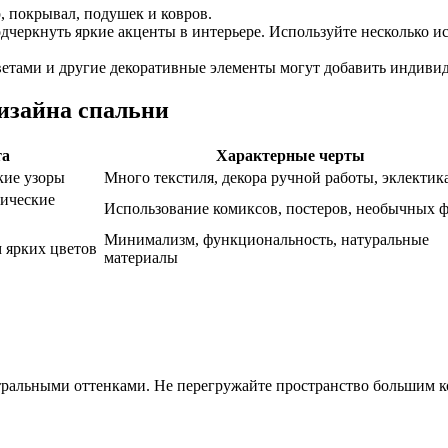
, покрывал, подушек и ковров.
черкнуть яркие акценты в интерьере. Используйте несколько и
ветами и другие декоративные элементы могут добавить индиви
изайна спальни
та
Характерные черты
кие узоры
Много текстиля, декора ручной работы, эклектик
фические
Использование комиксов, постеров, необычных 
Минимализм, функциональность, натуральные
м ярких цветов
материалы
ейтральными оттенками. Не перегружайте пространство большим 