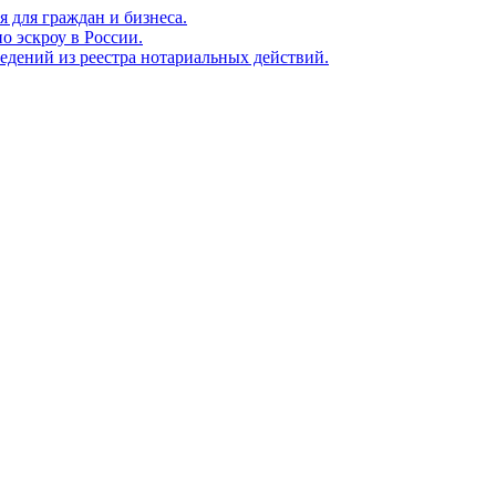
я для граждан и бизнеса.
о эскроу в России.
едений из реестра нотариальных действий.