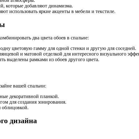
йной атмосферы.
й, которые добавляют динамизма.
яют использовать яркие акценты в мебели и текстиле.
мы
омбинировать два цвета обоев в спальне:
одну цветовую гамму для одной стенки и другую для соседней.
янцевой и матовой отделкой для интересного визуального эффе
ть выделены рамками из обоев другого цвета.
изайне вашей спальни:
нные декоративной планкой.
угом для создания зонирования.
 облицовкой.
го дизайна