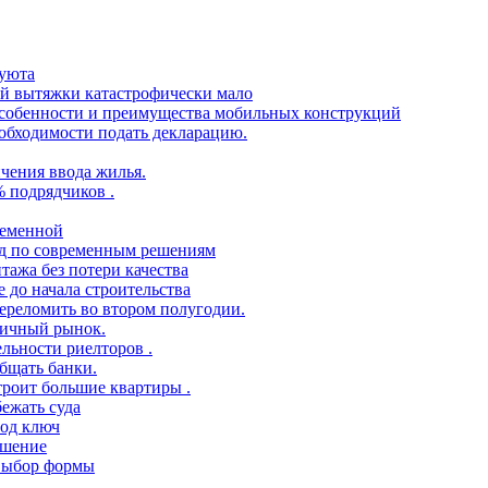
 уюта
ой вытяжки катастрофически мало
 особенности и преимущества мобильных конструкций
еобходимости подать декларацию.
чения ввода жилья.
% подрядчиков .
ременной
ид по современным решениям
тажа без потери качества
 до начала строительства
переломить во втором полугодии.
ричный рынок.
ельности риелторов .
бщать банки.
троит большие квартиры .
ежать суда
под ключ
ешение
 выбор формы