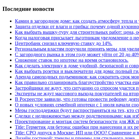
Последние новости
Камин в загородном доме: как создать атмосферу тепла и
Защита отделки от влаги и грибка: почему одной кухонн
Как выбрать вышку-туру для строительных работ: цена,
Когда налоговая присылает льготникам уведомление о н
Центробанк снизил ключевую ставку до 14%.
Региональным властям поручили принять меры для увели
С загородного рынка в этом году может уйти от 20 до 40
Снижение ставок по ипотеке на время остановилось.
Как сделать электрику в доме удобной, безопасной и сов
Как выбрать розетки и выключатели для дома: полный г
Аренда самоходных подъемников: как сократить срок мон
Как правильно спланировать благоустройство участка еще
Застройщики не ждут, что ситуацию со спросом удастся 
Эксперты не ждут массового выхода покупателей на вто
В Росреестре заявили, что готовы провести реформу деят
О новых условиях семейной ипотеки с 1 июля начали соо
Меры господдержки будут распространяться на тех, кто с
Сделки с недвижимостью между родственниками: как изб
Проектирование и монтаж систем безопасности для ЖК 
Title: Герметик для бетона: ошибки при нанесении и их р
Title: СРО допуск в Москве: ИП или ООО? Сравнение и
Дизайн гостиной: тренды и приемы для стильного дома