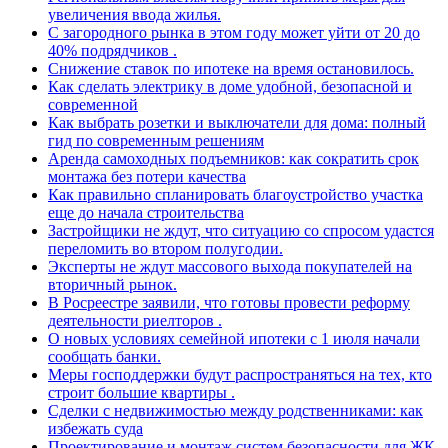
увеличения ввода жилья.
С загородного рынка в этом году может уйти от 20 до
40% подрядчиков .
Снижение ставок по ипотеке на время остановилось.
Как сделать электрику в доме удобной, безопасной и
современной
Как выбрать розетки и выключатели для дома: полный
гид по современным решениям
Аренда самоходных подъемников: как сократить срок
монтажа без потери качества
Как правильно спланировать благоустройство участка
еще до начала строительства
Застройщики не ждут, что ситуацию со спросом удастся
переломить во втором полугодии.
Эксперты не ждут массового выхода покупателей на
вторичный рынок.
В Росреестре заявили, что готовы провести реформу
деятельности риелторов .
О новых условиях семейной ипотеки с 1 июля начали
сообщать банки.
Меры господдержки будут распространяться на тех, кто
строит большие квартиры .
Сделки с недвижимостью между родственниками: как
избежать суда
Проектирование и монтаж систем безопасности для ЖК