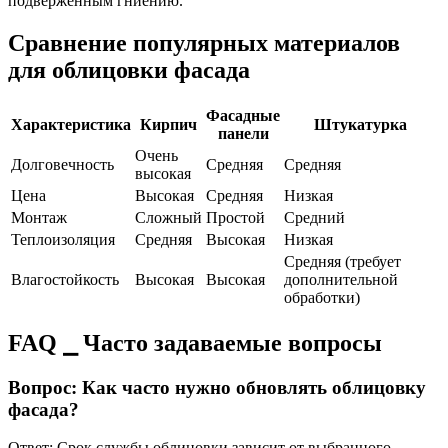
подверженным гниению.
Сравнение популярных материалов
для облицовки фасада
Фасадные
Характеристика
Кирпич
Штукатурка
панели
Очень
Долговечность
Средняя
Средняя
высокая
Цена
Высокая
Средняя
Низкая
Монтаж
Сложный
Простой
Средний
Теплоизоляция
Средняя
Высокая
Низкая
Средняя (требует
Влагостойкость
Высокая
Высокая
дополнительной
обработки)
FAQ ⎯ Часто задаваемые вопросы
Вопрос: Как часто нужно обновлять облицовку
фасада?
Ответ: Срок службы облицовки зависит от выбранного