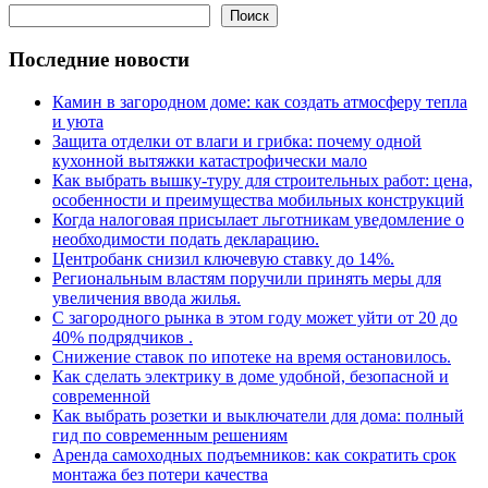
Поиск
Последние новости
Камин в загородном доме: как создать атмосферу тепла
и уюта
Защита отделки от влаги и грибка: почему одной
кухонной вытяжки катастрофически мало
Как выбрать вышку-туру для строительных работ: цена,
особенности и преимущества мобильных конструкций
Когда налоговая присылает льготникам уведомление о
необходимости подать декларацию.
Центробанк снизил ключевую ставку до 14%.
Региональным властям поручили принять меры для
увеличения ввода жилья.
С загородного рынка в этом году может уйти от 20 до
40% подрядчиков .
Снижение ставок по ипотеке на время остановилось.
Как сделать электрику в доме удобной, безопасной и
современной
Как выбрать розетки и выключатели для дома: полный
гид по современным решениям
Аренда самоходных подъемников: как сократить срок
монтажа без потери качества