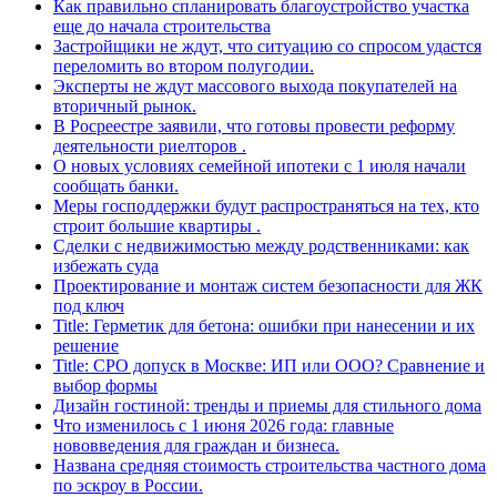
Как правильно спланировать благоустройство участка
еще до начала строительства
Застройщики не ждут, что ситуацию со спросом удастся
переломить во втором полугодии.
Эксперты не ждут массового выхода покупателей на
вторичный рынок.
В Росреестре заявили, что готовы провести реформу
деятельности риелторов .
О новых условиях семейной ипотеки с 1 июля начали
сообщать банки.
Меры господдержки будут распространяться на тех, кто
строит большие квартиры .
Сделки с недвижимостью между родственниками: как
избежать суда
Проектирование и монтаж систем безопасности для ЖК
под ключ
Title: Герметик для бетона: ошибки при нанесении и их
решение
Title: СРО допуск в Москве: ИП или ООО? Сравнение и
выбор формы
Дизайн гостиной: тренды и приемы для стильного дома
Что изменилось с 1 июня 2026 года: главные
нововведения для граждан и бизнеса.
Названа средняя стоимость строительства частного дома
по эскроу в России.