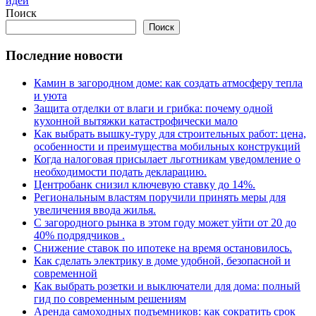
идеи
Поиск
Поиск
Последние новости
Камин в загородном доме: как создать атмосферу тепла
и уюта
Защита отделки от влаги и грибка: почему одной
кухонной вытяжки катастрофически мало
Как выбрать вышку-туру для строительных работ: цена,
особенности и преимущества мобильных конструкций
Когда налоговая присылает льготникам уведомление о
необходимости подать декларацию.
Центробанк снизил ключевую ставку до 14%.
Региональным властям поручили принять меры для
увеличения ввода жилья.
С загородного рынка в этом году может уйти от 20 до
40% подрядчиков .
Снижение ставок по ипотеке на время остановилось.
Как сделать электрику в доме удобной, безопасной и
современной
Как выбрать розетки и выключатели для дома: полный
гид по современным решениям
Аренда самоходных подъемников: как сократить срок