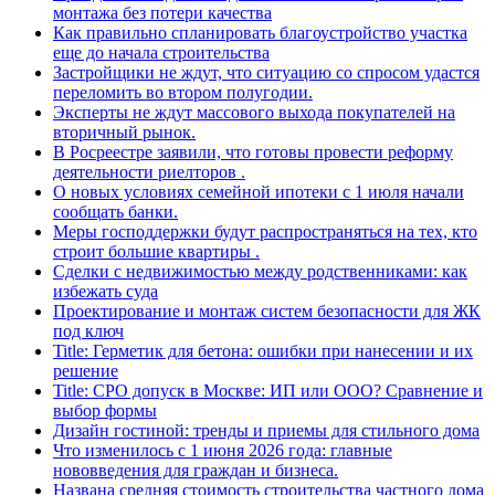
монтажа без потери качества
Как правильно спланировать благоустройство участка
еще до начала строительства
Застройщики не ждут, что ситуацию со спросом удастся
переломить во втором полугодии.
Эксперты не ждут массового выхода покупателей на
вторичный рынок.
В Росреестре заявили, что готовы провести реформу
деятельности риелторов .
О новых условиях семейной ипотеки с 1 июля начали
сообщать банки.
Меры господдержки будут распространяться на тех, кто
строит большие квартиры .
Сделки с недвижимостью между родственниками: как
избежать суда
Проектирование и монтаж систем безопасности для ЖК
под ключ
Title: Герметик для бетона: ошибки при нанесении и их
решение
Title: СРО допуск в Москве: ИП или ООО? Сравнение и
выбор формы
Дизайн гостиной: тренды и приемы для стильного дома
Что изменилось с 1 июня 2026 года: главные
нововведения для граждан и бизнеса.
Названа средняя стоимость строительства частного дома