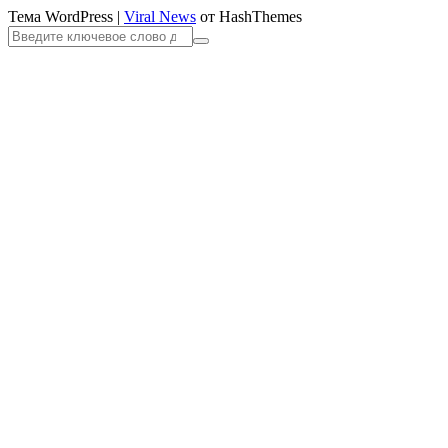
Тема WordPress
|
Viral News
от HashThemes