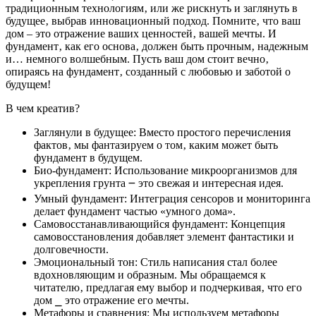
традиционным технологиям‚ или же рискнуть и заглянуть в
будущее‚ выбрав инновационный подход. Помните‚ что ваш
дом – это отражение ваших ценностей‚ вашей мечты. И
фундамент‚ как его основа‚ должен быть прочным‚ надежным
и… немного волшебным. Пусть ваш дом стоит вечно‚
опираясь на фундамент‚ созданный с любовью и заботой о
будущем!
В чем креатив?
Заглянули в будущее: Вместо простого перечисления
фактов‚ мы фантазируем о том‚ каким может быть
фундамент в будущем.
Био-фундамент: Использование микроорганизмов для
укрепления грунта ౼ это свежая и интересная идея.
Умный фундамент: Интеграция сенсоров и мониторинга
делает фундамент частью «умного дома».
Самовосстанавливающийся фундамент: Концепция
самовосстановления добавляет элемент фантастики и
долговечности.
Эмоциональный тон: Стиль написания стал более
вдохновляющим и образным. Мы обращаемся к
читателю‚ предлагая ему выбор и подчеркивая‚ что его
дом ⎯ это отражение его мечты.
Метафоры и сравнения: Мы используем метафоры