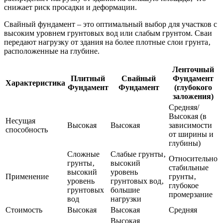
снижает риск просадки и деформации.
Свайный фундамент – это оптимальный выбор для участков с
высоким уровнем грунтовых вод или слабым грунтом. Сваи
передают нагрузку от здания на более плотные слои грунта‚
расположенные на глубине.
Ленточный
Плитный
Свайный
Фундамент
Характеристика
Фундамент
Фундамент
(глубокого
заложения)
Средняя/
Высокая (в
Несущая
Высокая
Высокая
зависимости
способность
от ширины и
глубины)
Сложные
Слабые грунты‚
Относительно
грунты‚
высокий
стабильные
высокий
уровень
Применение
грунты‚
уровень
грунтовых вод‚
глубокое
грунтовых
большие
промерзание
вод
нагрузки
Стоимость
Высокая
Высокая
Средняя
Высокая