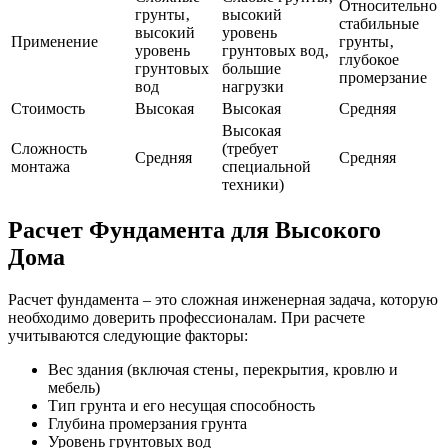
Относительно
грунты‚
высокий
стабильные
высокий
уровень
Применение
грунты‚
уровень
грунтовых вод‚
глубокое
грунтовых
большие
промерзание
вод
нагрузки
Стоимость
Высокая
Высокая
Средняя
Высокая
Сложность
(требует
Средняя
Средняя
монтажа
специальной
техники)
Расчет Фундамента для Высокого
Дома
Расчет фундамента – это сложная инженерная задача‚ которую
необходимо доверить профессионалам. При расчете
учитываются следующие факторы:
Вес здания (включая стены‚ перекрытия‚ кровлю и
мебель)
Тип грунта и его несущая способность
Глубина промерзания грунта
Уровень грунтовых вод