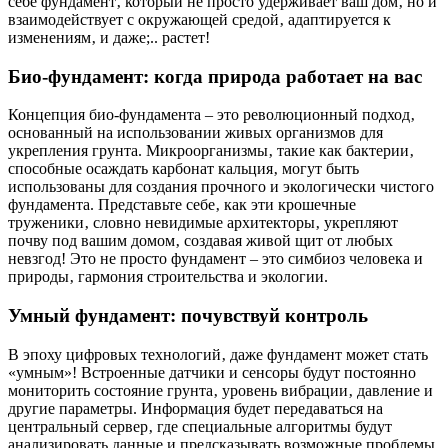
себе фундамент‚ который не просто удерживает ваш дом‚ но и
взаимодействует с окружающей средой‚ адаптируется к
изменениям‚ и даже;.. растет!
Био-фундамент: когда природа работает на вас
Концепция био-фундамента – это революционный подход‚
основанный на использовании живых организмов для
укрепления грунта. Микроорганизмы‚ такие как бактерии‚
способные осаждать карбонат кальция‚ могут быть
использованы для создания прочного и экологически чистого
фундамента. Представьте себе‚ как эти крошечные
труженики‚ словно невидимые архитекторы‚ укрепляют
почву под вашим домом‚ создавая живой щит от любых
невзгод! Это не просто фундамент – это симбиоз человека и
природы‚ гармония строительства и экологии.
Умный фундамент: почувствуй контроль
В эпоху цифровых технологий‚ даже фундамент может стать
«умным»! Встроенные датчики и сенсоры будут постоянно
мониторить состояние грунта‚ уровень вибрации‚ давление и
другие параметры. Информация будет передаваться на
центральный сервер‚ где специальные алгоритмы будут
анализировать данные и предсказывать возможные проблемы.