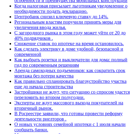
особенности и преимущества мобильных конструкций
Когда налоговая присылает льготникам уведомление о
необходимости подать декларацию.
Центробанк снизил ключевую ставку до 14%.
Региональным властям поручили принять меры для
увеличения ввода жилья.
С загородного рынка в этом году может уйти от 20 до
40% подрядчиков .
Снижение ставок по ипотеке на время остановилось.
Как сделать электрику в доме удобной, безопасной и
современной
Как выбрать розетки и выключатели для дома: полный
гид по современным решениям
Аренда самоходных подъемников: как сократить срок
монтажа без потери качества
Как правильно спланировать благоустройство участка
еще до начала строительства
Застройщики не ждут, что ситуацию со спросом удастся
переломить во втором полугодии.
Эксперты не ждут массового выхода покупателей на
вторичный рынок.
В Росреестре заявили, что готовы провести реформу
деятельности риелторов .
О новых условиях семейной ипотеки с 1 июля начали
сообщать банки.