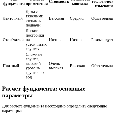
Стоимость
геологичес
фундамента
применения
монтажа
изыскани
Дома с
тяжелыми
Ленточный
Высокая
Средняя
Обязательна
стенами,
подвалы
Легкие
постройки
Столбчатый
на
Низкая
Низкая
Рекомендует
устойчивых
грунтах
Сложные
грунты,
высокий
Очень
Плитный
Высокая
Обязательна
уровень
высокая
грунтовых
вод
Расчет фундамента: основные
параметры
Для расчета фундамента необходимо определить следующие
параметры: