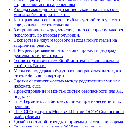
гид по современным решениям
Аренда самоходных подъемников: как сократить срок
монтажа без потери качества
Как правильно спланировать благоустройство участка
еще до начала строительства
Застройщики не ждут, что ситуацию со спросом удастся
переломить во втором полугодии.
Эксперты не ждут массового выхода покупателей на
вторичный рынок.
В Росреестре заявили, что готовы провести реформу
деятельности риелторов .
О новых условиях семейной ипотеки с 1 июля начали
сообщать банки.
Меры господдержки будут распространяться на тех, кто
строит большие квартиры .
Сделки с недвижимостью между родственниками: как
избежать суда
Проектирование и монтаж систем безопасности для ЖК
под ключ
Title: Герметик для бетона: ошибки при нанесении и их
решение
Title: СРО допуск в Москве: ИП или ООО? Сравнение и
выбор формы
Дизайн гостиной: тренды и приемы для стильного дома
Что изменилось с 1 июня 2026 года: главные