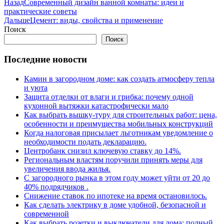
Назад
Современный дизайн ванной комнаты: идеи и
практические советы
Дальше
Цемент: виды, свойства и применение
Поиск
Поиск
Последние новости
Камин в загородном доме: как создать атмосферу тепла
и уюта
Защита отделки от влаги и грибка: почему одной
кухонной вытяжки катастрофически мало
Как выбрать вышку-туру для строительных работ: цена,
особенности и преимущества мобильных конструкций
Когда налоговая присылает льготникам уведомление о
необходимости подать декларацию.
Центробанк снизил ключевую ставку до 14%.
Региональным властям поручили принять меры для
увеличения ввода жилья.
С загородного рынка в этом году может уйти от 20 до
40% подрядчиков .
Снижение ставок по ипотеке на время остановилось.
Как сделать электрику в доме удобной, безопасной и
современной
Как выбрать розетки и выключатели для дома: полный