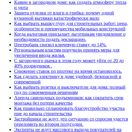
Камин в загородном доме: как создать атмосферу тепла
и уюта
Защита отделки от влаги и грибка: почему одной
кухонной вытяжки катастрофически мало
Как выбрать вышку-туру для строительных работ: цена,
особенности и преимущества мобильных конструкций
Когда налоговая присылает льготникам уведомление о
необходимости подать декларацию.
Центробанк снизил ключевую ставку до 14%.
Региональным властям поручили принять меры для
увеличения ввода жилья.
С загородного рынка в этом году может уйти от 20 до
40% подрядчиков .
Снижение ставок по ипотеке на время остановилось.
Как сделать электрику в доме удобной, безопасной и
современной
Как выбрать розетки и выключатели для дома: полный
гид по современным решениям
Аренда самоходных подъемников: как сократить срок
монтажа без потери качества
Как правильно спланировать благоустройство участка
еще до начала строительства
Застройщики не ждут, что ситуацию со спросом удастся
переломить во втором полугодии.
Эксперты не ждут массового выхода покупателей на