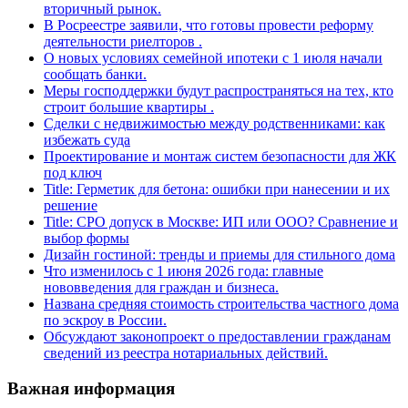
вторичный рынок.
В Росреестре заявили, что готовы провести реформу
деятельности риелторов .
О новых условиях семейной ипотеки с 1 июля начали
сообщать банки.
Меры господдержки будут распространяться на тех, кто
строит большие квартиры .
Сделки с недвижимостью между родственниками: как
избежать суда
Проектирование и монтаж систем безопасности для ЖК
под ключ
Title: Герметик для бетона: ошибки при нанесении и их
решение
Title: СРО допуск в Москве: ИП или ООО? Сравнение и
выбор формы
Дизайн гостиной: тренды и приемы для стильного дома
Что изменилось с 1 июня 2026 года: главные
нововведения для граждан и бизнеса.
Названа средняя стоимость строительства частного дома
по эскроу в России.
Обсуждают законопроект о предоставлении гражданам
сведений из реестра нотариальных действий.
Важная информация