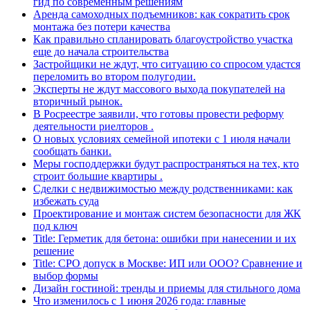
гид по современным решениям
Аренда самоходных подъемников: как сократить срок
монтажа без потери качества
Как правильно спланировать благоустройство участка
еще до начала строительства
Застройщики не ждут, что ситуацию со спросом удастся
переломить во втором полугодии.
Эксперты не ждут массового выхода покупателей на
вторичный рынок.
В Росреестре заявили, что готовы провести реформу
деятельности риелторов .
О новых условиях семейной ипотеки с 1 июля начали
сообщать банки.
Меры господдержки будут распространяться на тех, кто
строит большие квартиры .
Сделки с недвижимостью между родственниками: как
избежать суда
Проектирование и монтаж систем безопасности для ЖК
под ключ
Title: Герметик для бетона: ошибки при нанесении и их
решение
Title: СРО допуск в Москве: ИП или ООО? Сравнение и
выбор формы
Дизайн гостиной: тренды и приемы для стильного дома
Что изменилось с 1 июня 2026 года: главные