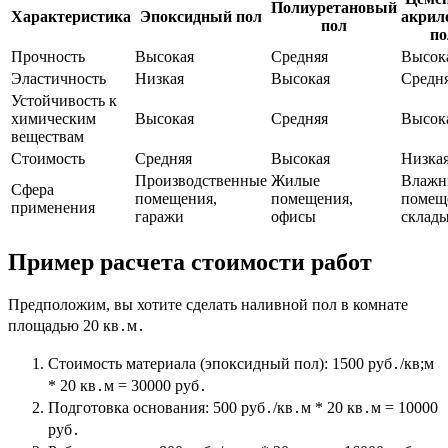
Полиуретановый
Характеристика
Эпоксидный пол
акрил
пол
по
Прочность
Высокая
Средняя
Высок
Эластичность
Низкая
Высокая
Средн
Устойчивость к
химическим
Высокая
Средняя
Высок
веществам
Стоимость
Средняя
Высокая
Низка
Производственные
Жилые
Влажн
Сфера
помещения,
помещения,
помещ
применения
гаражи
офисы
склад
Пример расчета стоимости работ
Предположим, вы хотите сделать наливной пол в комнате
площадью 20 кв․м․
Стоимость материала (эпоксидный пол): 1500 руб․/кв;м
* 20 кв․м = 30000 руб․
Подготовка основания: 500 руб․/кв․м * 20 кв․м = 10000
руб․