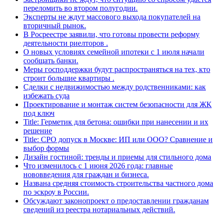
переломить во втором полугодии.
Эксперты не ждут массового выхода покупателей на
вторичный рынок.
В Росреестре заявили, что готовы провести реформу
деятельности риелторов .
О новых условиях семейной ипотеки с 1 июля начали
сообщать банки.
Меры господдержки будут распространяться на тех, кто
строит большие квартиры .
Сделки с недвижимостью между родственниками: как
избежать суда
Проектирование и монтаж систем безопасности для ЖК
под ключ
Title: Герметик для бетона: ошибки при нанесении и их
решение
Title: СРО допуск в Москве: ИП или ООО? Сравнение и
выбор формы
Дизайн гостиной: тренды и приемы для стильного дома
Что изменилось с 1 июня 2026 года: главные
нововведения для граждан и бизнеса.
Названа средняя стоимость строительства частного дома
по эскроу в России.
Обсуждают законопроект о предоставлении гражданам
сведений из реестра нотариальных действий.