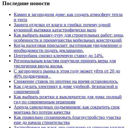
Последние новости
Камин в загородном доме: как создать атмосферу тепла
и уюта
Защита отделки от влаги и грибка: почему одной
кухонной вытяжки катастрофически мало
Как выбрать вышку-туру для строительных работ: цена,
особенности и преимущества мобильных конструкций
Когда налоговая присылает льготникам уведомление о
необходимости подать декларацию.
Центробанк снизил ключевую ставку до 14%.
Региональным властям поручили принять меры для
увеличения ввода жилья.
С загородного рынка в этом году может уйти от 20 до
40% подрядчиков .
Снижение ставок по ипотеке на время остановилось.
Как сделать электрику в доме удобной, безопасной и
современной
Как выбрать розетки и выключатели для дома: полный
гид по современным решениям
Аренда самоходных подъемников: как сократить срок
монтажа без потери качества
Как правильно спланировать благоустройство участка
еще до начала строительства
Застройщики не ждут, что ситуацию со спросом удастся