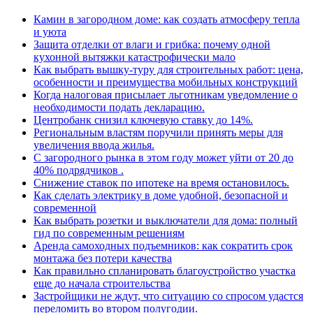
Камин в загородном доме: как создать атмосферу тепла
и уюта
Защита отделки от влаги и грибка: почему одной
кухонной вытяжки катастрофически мало
Как выбрать вышку-туру для строительных работ: цена,
особенности и преимущества мобильных конструкций
Когда налоговая присылает льготникам уведомление о
необходимости подать декларацию.
Центробанк снизил ключевую ставку до 14%.
Региональным властям поручили принять меры для
увеличения ввода жилья.
С загородного рынка в этом году может уйти от 20 до
40% подрядчиков .
Снижение ставок по ипотеке на время остановилось.
Как сделать электрику в доме удобной, безопасной и
современной
Как выбрать розетки и выключатели для дома: полный
гид по современным решениям
Аренда самоходных подъемников: как сократить срок
монтажа без потери качества
Как правильно спланировать благоустройство участка
еще до начала строительства
Застройщики не ждут, что ситуацию со спросом удастся
переломить во втором полугодии.