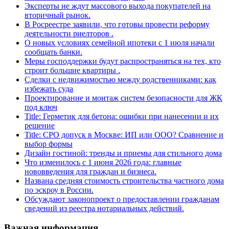
Эксперты не ждут массового выхода покупателей на
вторичный рынок.
В Росреестре заявили, что готовы провести реформу
деятельности риелторов .
О новых условиях семейной ипотеки с 1 июля начали
сообщать банки.
Меры господдержки будут распространяться на тех, кто
строит большие квартиры .
Сделки с недвижимостью между родственниками: как
избежать суда
Проектирование и монтаж систем безопасности для ЖК
под ключ
Title: Герметик для бетона: ошибки при нанесении и их
решение
Title: СРО допуск в Москве: ИП или ООО? Сравнение и
выбор формы
Дизайн гостиной: тренды и приемы для стильного дома
Что изменилось с 1 июня 2026 года: главные
нововведения для граждан и бизнеса.
Названа средняя стоимость строительства частного дома
по эскроу в России.
Обсуждают законопроект о предоставлении гражданам
сведений из реестра нотариальных действий.
Важная информация