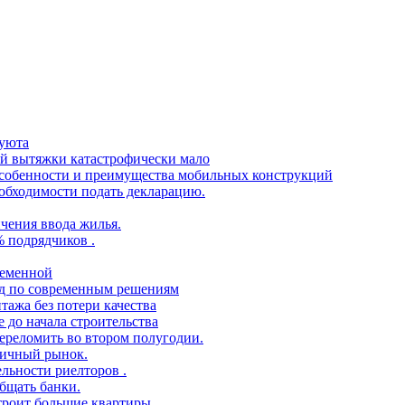
 уюта
ой вытяжки катастрофически мало
 особенности и преимущества мобильных конструкций
еобходимости подать декларацию.
чения ввода жилья.
% подрядчиков .
ременной
ид по современным решениям
тажа без потери качества
 до начала строительства
переломить во втором полугодии.
ричный рынок.
ельности риелторов .
бщать банки.
троит большие квартиры .