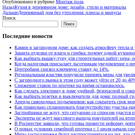
Опубликовано в рубрике
Монтаж пола
Назад
Кухня в деревянном доме: дизайн, стили и материалы
Дальше
Деревянный дом без утепления: плюсы и минусы
Поиск
Поиск
Последние новости
Камин в загородном доме: как создать атмосферу тепла и
Защита отделки от влаги и грибка: почему одной кухонн
Как выбрать вышку-туру для строительных работ: цена,
Когда налоговая присылает льготникам уведомление о н
Центробанк снизил ключевую ставку до 14%.
Региональным властям поручили принять меры для увели
С загородного рынка в этом году может уйти от 20 до 40
Снижение ставок по ипотеке на время остановилось.
Как сделать электрику в доме удобной, безопасной и сов
Как выбрать розетки и выключатели для дома: полный г
Аренда самоходных подъемников: как сократить срок мон
Как правильно спланировать благоустройство участка еще
Застройщики не ждут, что ситуацию со спросом удастся 
Эксперты не ждут массового выхода покупателей на вто
В Росреестре заявили, что готовы провести реформу деят
О новых условиях семейной ипотеки с 1 июля начали соо
Меры господдержки будут распространяться на тех, кто с