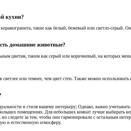
ой кухни?
 керамогранита, такие как белый, бежевый или светло-серый. О
 есть домашние животные?
ным цветам, таким как серый или коричневый, на которых меньш
в светлее или темнее, чем цвет стен. Также можно использовать
?
дуальности и стиля вашему интерьеру; Однако, важно учитыват
небольших помещениях. Для небольших комнат лучше выбирать к
 но следите за тем, чтобы они гармонировали с остальным инт
ую и естественную атмосферу.