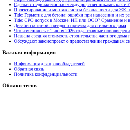
Сделки с недвижимостью между родственниками: как изб
Проектирование и монтаж систем безопасности для ЖК 
Title: Герметик для бетона: ошибки при нанесении и их р
Title: СРО допуск в Москве: ИП или ООО? Сравнение и
Дизайн гостиной: тренды и приемы для стильного дома
Что изменилось с 1 июня 2026 года: главные нововведени
Названа средняя стоимость строительства частного дома п
Обсуждают законопроект о предоставлении гражданам св
Важная информация
Информация для правообладателей
Обратная связь
Политика конфиденциальности
Облако тегов