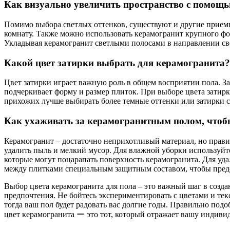
Как визуально увеличить пространство с помощ
Помимо выбора светлых оттенков, существуют и другие приемы
комнату. Также можно использовать керамогранит крупного фо
Укладывая керамогранит светлыми полосами в направлении св
Какой цвет затирки выбрать для керамогранита?
Цвет затирки играет важную роль в общем восприятии пола. За
подчеркивает форму и размер плиток. При выборе цвета затирк
прихожих лучше выбирать более темные оттенки или затирки 
Как ухаживать за керамогранитным полом, чтобы
Керамогранит – достаточно неприхотливый материал, но прави
удалить пыль и мелкий мусор. Для влажной уборки используйт
которые могут поцарапать поверхность керамогранита. Для уда
между плитками специальным защитным составом, чтобы предо
Выбор цвета керамогранита для пола – это важный шаг в созд
предпочтения. Не бойтесь экспериментировать с цветами и текс
тогда ваш пол будет радовать вас долгие годы. Правильно под
цвет керамогранита ー это тот, который отражает вашу индиви