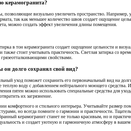
ью керамогранита?
, позволяющие визуально увеличить пространство. Например, у
рмата, так как меньшее количество швов создает ощущение цель
ета, можно создать эффект увеличения длины помещения.
тирка в тон керамогранита создает ощущение цельности и визуал
и также стоит учитывать практичность. Светлая затирка со време
с грязеотталкивающими свойствами.
 он долго сохранял свой вид?
льный уход поможет сохранить его первоначальный вид на долги
е теплую воду с добавлением нейтрального моющего средства. И
ления пятен можно использовать специальные средства для уход
твратить их загрязнение.
ании комфортного и стильного интерьера. Учитывайте размер по
турами, но всегда помните о гармонии и практичности. Тщательн
обранный керамогранит станет не только красивым, но и практи
дуальность и создает уютную и гармоничную атмосферу в вашем