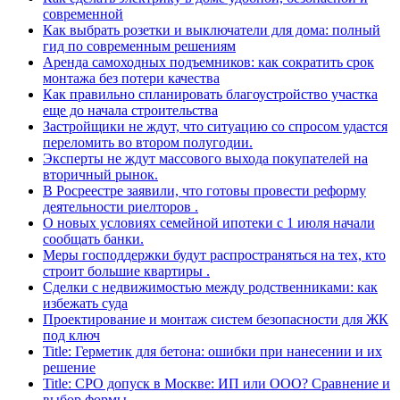
современной
Как выбрать розетки и выключатели для дома: полный
гид по современным решениям
Аренда самоходных подъемников: как сократить срок
монтажа без потери качества
Как правильно спланировать благоустройство участка
еще до начала строительства
Застройщики не ждут, что ситуацию со спросом удастся
переломить во втором полугодии.
Эксперты не ждут массового выхода покупателей на
вторичный рынок.
В Росреестре заявили, что готовы провести реформу
деятельности риелторов .
О новых условиях семейной ипотеки с 1 июля начали
сообщать банки.
Меры господдержки будут распространяться на тех, кто
строит большие квартиры .
Сделки с недвижимостью между родственниками: как
избежать суда
Проектирование и монтаж систем безопасности для ЖК
под ключ
Title: Герметик для бетона: ошибки при нанесении и их
решение
Title: СРО допуск в Москве: ИП или ООО? Сравнение и
выбор формы