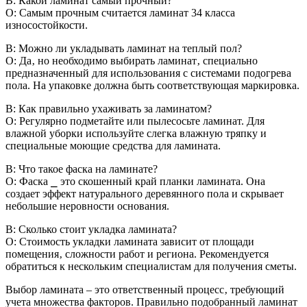
В: Какой ламинат самый прочный?
О: Самым прочным считается ламинат 34 класса
износостойкости.
В: Можно ли укладывать ламинат на теплый пол?
О: Да‚ но необходимо выбирать ламинат‚ специально
предназначенный для использования с системами подогрева
пола. На упаковке должна быть соответствующая маркировка.
В: Как правильно ухаживать за ламинатом?
О: Регулярно подметайте или пылесосьте ламинат. Для
влажной уборки используйте слегка влажную тряпку и
специальные моющие средства для ламината.
В: Что такое фаска на ламинате?
О: Фаска ⎯ это скошенный край планки ламината. Она
создает эффект натурального деревянного пола и скрывает
небольшие неровности основания.
В: Сколько стоит укладка ламината?
О: Стоимость укладки ламината зависит от площади
помещения‚ сложности работ и региона. Рекомендуется
обратиться к нескольким специалистам для получения сметы.
Выбор ламината – это ответственный процесс‚ требующий
учета множества факторов. Правильно подобранный ламинат