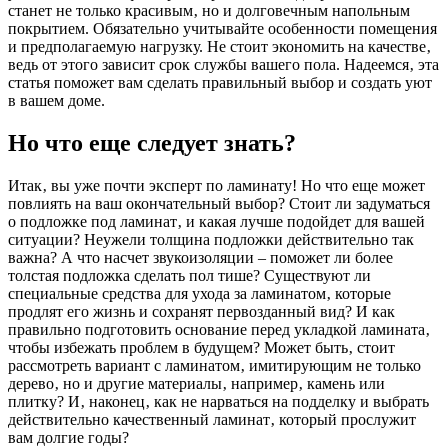
станет не только красивым‚ но и долговечным напольным
покрытием. Обязательно учитывайте особенности помещения
и предполагаемую нагрузку. Не стоит экономить на качестве‚
ведь от этого зависит срок службы вашего пола. Надеемся‚ эта
статья поможет вам сделать правильный выбор и создать уют
в вашем доме.
Но что еще следует знать?
Итак‚ вы уже почти эксперт по ламинату! Но что еще может
повлиять на ваш окончательный выбор? Стоит ли задуматься
о подложке под ламинат‚ и какая лучше подойдет для вашей
ситуации? Неужели толщина подложки действительно так
важна? А что насчет звукоизоляции – поможет ли более
толстая подложка сделать пол тише? Существуют ли
специальные средства для ухода за ламинатом‚ которые
продлят его жизнь и сохранят первозданный вид? И как
правильно подготовить основание перед укладкой ламината‚
чтобы избежать проблем в будущем? Может быть‚ стоит
рассмотреть вариант с ламинатом‚ имитирующим не только
дерево‚ но и другие материалы‚ например‚ камень или
плитку? И‚ наконец‚ как не нарваться на подделку и выбрать
действительно качественный ламинат‚ который прослужит
вам долгие годы?