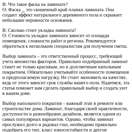
В: Что такое фаска на ламинате?
О: Фаска ⎯ это скошенный край планки ламината. Она
создает эффект натурального деревянного пола и скрывает
небольшие неровности основания.
В: Сколько стоит укладка ламината?
О: Стоимость укладки ламината зависит от площади
помещения‚ сложности работ и региона. Рекомендуется
обратиться к нескольким специалистам для получения сметы.
Выбор ламината – это ответственный процесс‚ требующий
учета множества факторов. Правильно подобранный ламинат
станет не только красивым‚ но и долговечным напольным
покрытием. Обязательно учитывайте особенности помещения
и предполагаемую нагрузку. Не стоит экономить на качестве‚
ведь от этого зависит срок службы вашего пола. Надеемся‚ эта
статья поможет вам сделать правильный выбор и создать уют
в вашем доме.
Выбор напольного покрытия – важный этап в ремонте или
строительстве дома. Ламинат‚ благодаря своей практичности‚
доступности и разнообразию дизайнов‚ является одним из
самых популярных вариантов. Однако‚ чтобы ламинат
прослужил долго и радовал глаз‚ необходимо правильно
подобрать его тип‚ класс износостойкости и другие