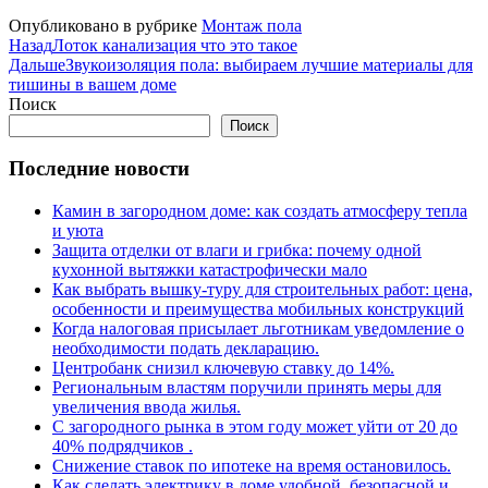
Опубликовано в рубрике
Монтаж пола
Назад
Лоток канализация что это такое
Дальше
Звукоизоляция пола: выбираем лучшие материалы для
тишины в вашем доме
Поиск
Поиск
Последние новости
Камин в загородном доме: как создать атмосферу тепла
и уюта
Защита отделки от влаги и грибка: почему одной
кухонной вытяжки катастрофически мало
Как выбрать вышку-туру для строительных работ: цена,
особенности и преимущества мобильных конструкций
Когда налоговая присылает льготникам уведомление о
необходимости подать декларацию.
Центробанк снизил ключевую ставку до 14%.
Региональным властям поручили принять меры для
увеличения ввода жилья.
С загородного рынка в этом году может уйти от 20 до
40% подрядчиков .
Снижение ставок по ипотеке на время остановилось.
Как сделать электрику в доме удобной, безопасной и