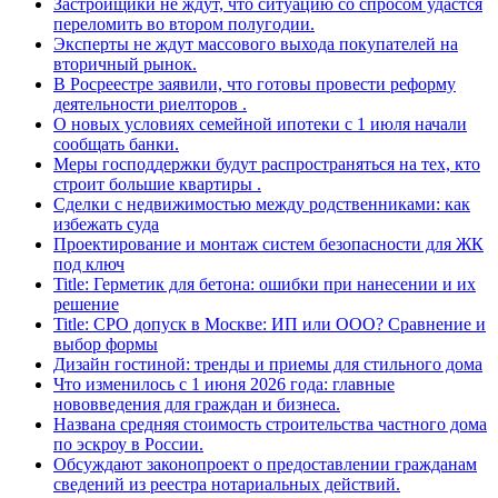
Застройщики не ждут, что ситуацию со спросом удастся
переломить во втором полугодии.
Эксперты не ждут массового выхода покупателей на
вторичный рынок.
В Росреестре заявили, что готовы провести реформу
деятельности риелторов .
О новых условиях семейной ипотеки с 1 июля начали
сообщать банки.
Меры господдержки будут распространяться на тех, кто
строит большие квартиры .
Сделки с недвижимостью между родственниками: как
избежать суда
Проектирование и монтаж систем безопасности для ЖК
под ключ
Title: Герметик для бетона: ошибки при нанесении и их
решение
Title: СРО допуск в Москве: ИП или ООО? Сравнение и
выбор формы
Дизайн гостиной: тренды и приемы для стильного дома
Что изменилось с 1 июня 2026 года: главные
нововведения для граждан и бизнеса.
Названа средняя стоимость строительства частного дома
по эскроу в России.
Обсуждают законопроект о предоставлении гражданам
сведений из реестра нотариальных действий.