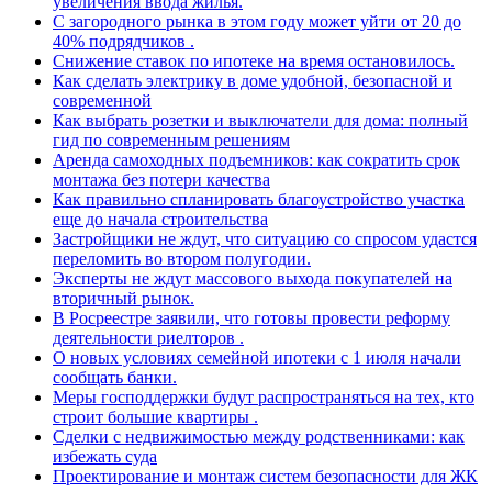
увеличения ввода жилья.
С загородного рынка в этом году может уйти от 20 до
40% подрядчиков .
Снижение ставок по ипотеке на время остановилось.
Как сделать электрику в доме удобной, безопасной и
современной
Как выбрать розетки и выключатели для дома: полный
гид по современным решениям
Аренда самоходных подъемников: как сократить срок
монтажа без потери качества
Как правильно спланировать благоустройство участка
еще до начала строительства
Застройщики не ждут, что ситуацию со спросом удастся
переломить во втором полугодии.
Эксперты не ждут массового выхода покупателей на
вторичный рынок.
В Росреестре заявили, что готовы провести реформу
деятельности риелторов .
О новых условиях семейной ипотеки с 1 июля начали
сообщать банки.
Меры господдержки будут распространяться на тех, кто
строит большие квартиры .
Сделки с недвижимостью между родственниками: как
избежать суда
Проектирование и монтаж систем безопасности для ЖК