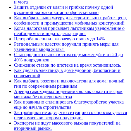
и уюта
Защита отделки от влаги и грибка: почему одной
кухонной вытяжки катастрофически мало
Как выбрать вышку-туру для строительных работ: цена,
особенности и преимущества мобильных конструкций
Когда налоговая присылает льготникам уведомление о
необходимости подать декларацию.
Центробанк снизил ключевую ставку до 14%.
Региональным властям поручили принять меры для
увеличения ввода жилья.
С загородного рынка в этом году может уйти от 20 до
40% подрядчиков .
Снижение ставок по ипотеке на время остановилось.
Как сделать электрику в доме удобной, безопасной и
современной
Как выбрать розетки и выключатели для дома: полный
гид по современным решениям
Аренда самоходных подъемников: как сократить срок
монтажа без потери качества
Как правильно спланировать благоустройство участка
еще до начала строительства
Застройщики не ждут, что ситуацию со спросом удастся
переломить во втором полугодии.
Эксперты не ждут массового выхода покупателей на
вторичный рынок.