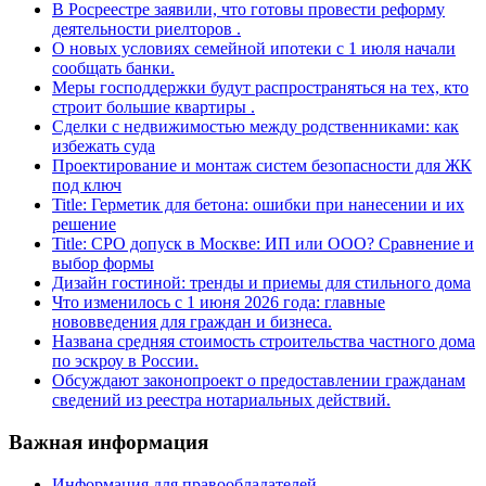
В Росреестре заявили, что готовы провести реформу
деятельности риелторов .
О новых условиях семейной ипотеки с 1 июля начали
сообщать банки.
Меры господдержки будут распространяться на тех, кто
строит большие квартиры .
Сделки с недвижимостью между родственниками: как
избежать суда
Проектирование и монтаж систем безопасности для ЖК
под ключ
Title: Герметик для бетона: ошибки при нанесении и их
решение
Title: СРО допуск в Москве: ИП или ООО? Сравнение и
выбор формы
Дизайн гостиной: тренды и приемы для стильного дома
Что изменилось с 1 июня 2026 года: главные
нововведения для граждан и бизнеса.
Названа средняя стоимость строительства частного дома
по эскроу в России.
Обсуждают законопроект о предоставлении гражданам
сведений из реестра нотариальных действий.
Важная информация
Информация для правообладателей