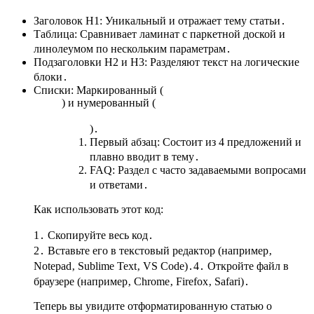
Заголовок H1: Уникальный и отражает тему статьи․
Таблица: Сравнивает ламинат с паркетной доской и
линолеумом по нескольким параметрам․
Подзаголовки H2 и H3: Разделяют текст на логические
блоки․
Списки: Маркированный (
) и нумерованный (
)․
Первый абзац: Состоит из 4 предложений и
плавно вводит в тему․
FAQ: Раздел с часто задаваемыми вопросами
и ответами․
Как использовать этот код:
1․ Скопируйте весь код․
2․ Вставьте его в текстовый редактор (например‚
Notepad‚ Sublime Text‚ VS Code)․4․ Откройте файл в
браузере (например‚ Chrome‚ Firefox‚ Safari)․
Теперь вы увидите отформатированную статью о