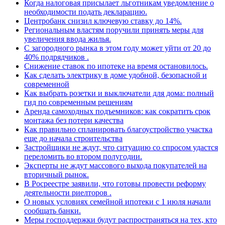
Когда налоговая присылает льготникам уведомление о
необходимости подать декларацию.
Центробанк снизил ключевую ставку до 14%.
Региональным властям поручили принять меры для
увеличения ввода жилья.
С загородного рынка в этом году может уйти от 20 до
40% подрядчиков .
Снижение ставок по ипотеке на время остановилось.
Как сделать электрику в доме удобной, безопасной и
современной
Как выбрать розетки и выключатели для дома: полный
гид по современным решениям
Аренда самоходных подъемников: как сократить срок
монтажа без потери качества
Как правильно спланировать благоустройство участка
еще до начала строительства
Застройщики не ждут, что ситуацию со спросом удастся
переломить во втором полугодии.
Эксперты не ждут массового выхода покупателей на
вторичный рынок.
В Росреестре заявили, что готовы провести реформу
деятельности риелторов .
О новых условиях семейной ипотеки с 1 июля начали
сообщать банки.
Меры господдержки будут распространяться на тех, кто