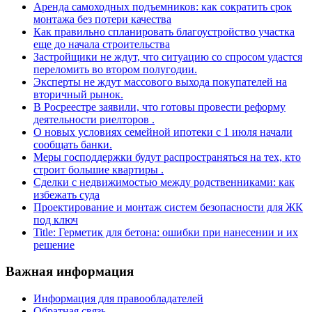
Аренда самоходных подъемников: как сократить срок
монтажа без потери качества
Как правильно спланировать благоустройство участка
еще до начала строительства
Застройщики не ждут, что ситуацию со спросом удастся
переломить во втором полугодии.
Эксперты не ждут массового выхода покупателей на
вторичный рынок.
В Росреестре заявили, что готовы провести реформу
деятельности риелторов .
О новых условиях семейной ипотеки с 1 июля начали
сообщать банки.
Меры господдержки будут распространяться на тех, кто
строит большие квартиры .
Сделки с недвижимостью между родственниками: как
избежать суда
Проектирование и монтаж систем безопасности для ЖК
под ключ
Title: Герметик для бетона: ошибки при нанесении и их
решение
Важная информация
Информация для правообладателей
Обратная связь