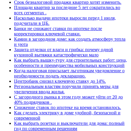
Срок безналоговой продажи квартир хотят изменить.
Площади квартир за последние 5 лет сократились во
всех сегментах .
Насколько выдачи ипотеки выросли перед 1 июля,
подсчитали в ЦБ.
Банки не снижают ставки по ипотеке после
корректировки ключевой ставки.
Камин в загородном доме: как создать атмосферу тепла
и уюта
Защита отделки от влаги и грибка: почему одной
кухонной вытяжки катастрофически мало
Как выбрать вышку-туру для строительных работ: цена,
особенности и преимущества мобильных конструкций
Когда налоговая присылает льготникам уведомление о
необходимости подать декларацию.
Центробанк снизил ключевую ставку до 14%.
Региональным властям поручили принять меры для
увеличения ввода жилья.
С загородного рынка в этом году может уйти от 20 до
40% подрядчиков .
Снижение ставок по ипотеке на время остановилось.
Как сделать электрику в доме удобной, безопасной и
современной
Как выбрать розетки и выключатели для дома: полный
гид по современным решениям