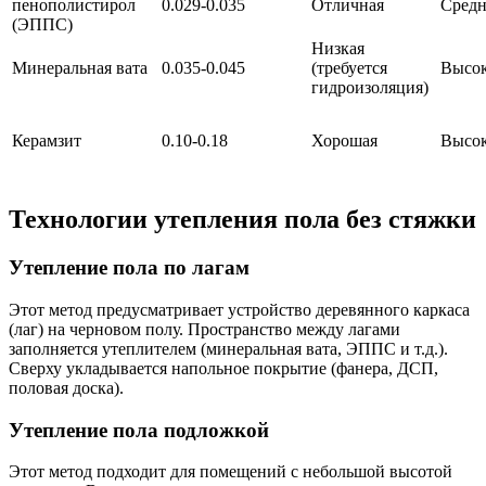
пенополистирол
0.029-0.035
Отличная
Средн
(ЭППС)
Низкая
Минеральная вата
0.035-0.045
(требуется
Высо
гидроизоляция)
Керамзит
0.10-0.18
Хорошая
Высо
Технологии утепления пола без стяжки
Утепление пола по лагам
Этот метод предусматривает устройство деревянного каркаса
(лаг) на черновом полу. Пространство между лагами
заполняется утеплителем (минеральная вата, ЭППС и т.д.).
Сверху укладывается напольное покрытие (фанера, ДСП,
половая доска).
Утепление пола подложкой
Этот метод подходит для помещений с небольшой высотой