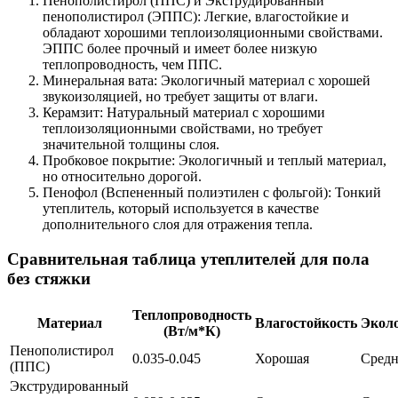
Пенополистирол (ППС) и Экструдированный
пенополистирол (ЭППС): Легкие, влагостойкие и
обладают хорошими теплоизоляционными свойствами.
ЭППС более прочный и имеет более низкую
теплопроводность, чем ППС.
Минеральная вата: Экологичный материал с хорошей
звукоизоляцией, но требует защиты от влаги.
Керамзит: Натуральный материал с хорошими
теплоизоляционными свойствами, но требует
значительной толщины слоя.
Пробковое покрытие: Экологичный и теплый материал,
но относительно дорогой.
Пенофол (Вспененный полиэтилен с фольгой): Тонкий
утеплитель, который используется в качестве
дополнительного слоя для отражения тепла.
Сравнительная таблица утеплителей для пола
без стяжки
Теплопроводность
Материал
Влагостойкость
Экол
(Вт/м*К)
Пенополистирол
0.035-0.045
Хорошая
Средн
(ППС)
Экструдированный