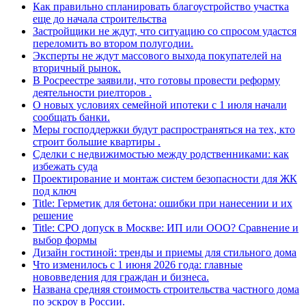
Как правильно спланировать благоустройство участка
еще до начала строительства
Застройщики не ждут, что ситуацию со спросом удастся
переломить во втором полугодии.
Эксперты не ждут массового выхода покупателей на
вторичный рынок.
В Росреестре заявили, что готовы провести реформу
деятельности риелторов .
О новых условиях семейной ипотеки с 1 июля начали
сообщать банки.
Меры господдержки будут распространяться на тех, кто
строит большие квартиры .
Сделки с недвижимостью между родственниками: как
избежать суда
Проектирование и монтаж систем безопасности для ЖК
под ключ
Title: Герметик для бетона: ошибки при нанесении и их
решение
Title: СРО допуск в Москве: ИП или ООО? Сравнение и
выбор формы
Дизайн гостиной: тренды и приемы для стильного дома
Что изменилось с 1 июня 2026 года: главные
нововведения для граждан и бизнеса.
Названа средняя стоимость строительства частного дома
по эскроу в России.