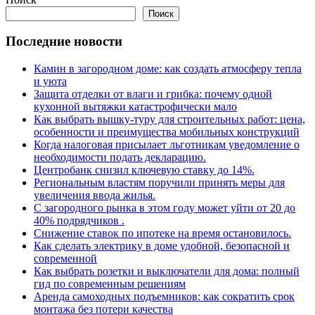
Поиск
Последние новости
Камин в загородном доме: как создать атмосферу тепла
и уюта
Защита отделки от влаги и грибка: почему одной
кухонной вытяжки катастрофически мало
Как выбрать вышку-туру для строительных работ: цена,
особенности и преимущества мобильных конструкций
Когда налоговая присылает льготникам уведомление о
необходимости подать декларацию.
Центробанк снизил ключевую ставку до 14%.
Региональным властям поручили принять меры для
увеличения ввода жилья.
С загородного рынка в этом году может уйти от 20 до
40% подрядчиков .
Снижение ставок по ипотеке на время остановилось.
Как сделать электрику в доме удобной, безопасной и
современной
Как выбрать розетки и выключатели для дома: полный
гид по современным решениям
Аренда самоходных подъемников: как сократить срок
монтажа без потери качества