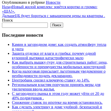
Опубликовано в рубрике
Новости
Назад
Новый жилой комплекс зовётся коротко и громко:
«ЩА!».
Дальше
ЦБ будет бороться с завышением цены на квартиры .
Поиск
Поиск
Последние новости
Камин в загородном доме: как создать атмосферу тепла
и уюта
Защита отделки от влаги и грибка: почему одной
кухонной вытяжки катастрофически мало
Как выбрать вышку-туру для строительных работ: цена,
особенности и преимущества мобильных конструкций
Когда налоговая присылает льготникам уведомление о
необходимости подать декларацию.
Центробанк снизил ключевую ставку до 14%.
Региональным властям поручили принять меры для
увеличения ввода жилья.
С загородного рынка в этом году может уйти от 20 до
40% подрядчиков .
Снижение ставок по ипотеке на время остановилось.
Как сделать электрику в доме удобной, безопасной и