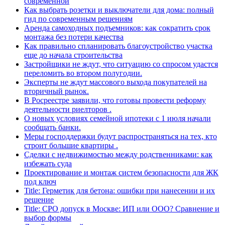
современной
Как выбрать розетки и выключатели для дома: полный
гид по современным решениям
Аренда самоходных подъемников: как сократить срок
монтажа без потери качества
Как правильно спланировать благоустройство участка
еще до начала строительства
Застройщики не ждут, что ситуацию со спросом удастся
переломить во втором полугодии.
Эксперты не ждут массового выхода покупателей на
вторичный рынок.
В Росреестре заявили, что готовы провести реформу
деятельности риелторов .
О новых условиях семейной ипотеки с 1 июля начали
сообщать банки.
Меры господдержки будут распространяться на тех, кто
строит большие квартиры .
Сделки с недвижимостью между родственниками: как
избежать суда
Проектирование и монтаж систем безопасности для ЖК
под ключ
Title: Герметик для бетона: ошибки при нанесении и их
решение
Title: СРО допуск в Москве: ИП или ООО? Сравнение и
выбор формы