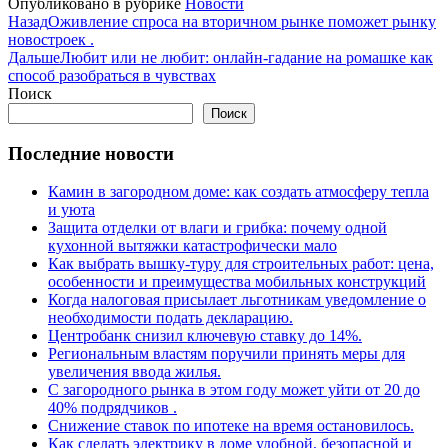
Опубликовано в рубрике
Новости
Назад
Оживление спроса на вторичном рынке поможет рынку
новостроек .
Дальше
Любит или не любит: онлайн-гадание на ромашке как
способ разобраться в чувствах
Поиск
Поиск
Последние новости
Камин в загородном доме: как создать атмосферу тепла
и уюта
Защита отделки от влаги и грибка: почему одной
кухонной вытяжки катастрофически мало
Как выбрать вышку-туру для строительных работ: цена,
особенности и преимущества мобильных конструкций
Когда налоговая присылает льготникам уведомление о
необходимости подать декларацию.
Центробанк снизил ключевую ставку до 14%.
Региональным властям поручили принять меры для
увеличения ввода жилья.
С загородного рынка в этом году может уйти от 20 до
40% подрядчиков .
Снижение ставок по ипотеке на время остановилось.
Как сделать электрику в доме удобной, безопасной и