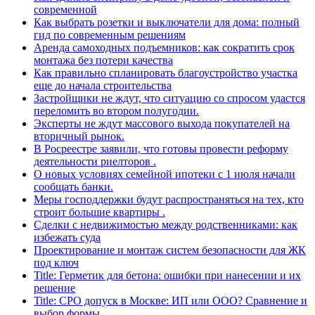
современной
Как выбрать розетки и выключатели для дома: полный
гид по современным решениям
Аренда самоходных подъемников: как сократить срок
монтажа без потери качества
Как правильно спланировать благоустройство участка
еще до начала строительства
Застройщики не ждут, что ситуацию со спросом удастся
переломить во втором полугодии.
Эксперты не ждут массового выхода покупателей на
вторичный рынок.
В Росреестре заявили, что готовы провести реформу
деятельности риелторов .
О новых условиях семейной ипотеки с 1 июля начали
сообщать банки.
Меры господдержки будут распространяться на тех, кто
строит большие квартиры .
Сделки с недвижимостью между родственниками: как
избежать суда
Проектирование и монтаж систем безопасности для ЖК
под ключ
Title: Герметик для бетона: ошибки при нанесении и их
решение
Title: СРО допуск в Москве: ИП или ООО? Сравнение и
выбор формы