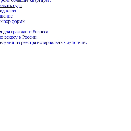
троит большие квартиры .
ежать суда
под ключ
ешение
 выбор формы
я для граждан и бизнеса.
о эскроу в России.
едений из реестра нотариальных действий.