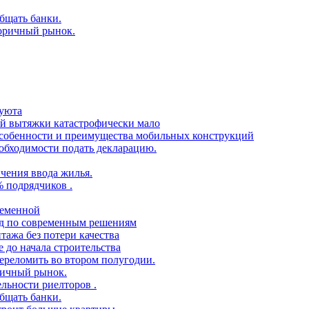
бщать банки.
торичный рынок.
 уюта
ой вытяжки катастрофически мало
 особенности и преимущества мобильных конструкций
еобходимости подать декларацию.
чения ввода жилья.
% подрядчиков .
ременной
ид по современным решениям
тажа без потери качества
 до начала строительства
переломить во втором полугодии.
ричный рынок.
ельности риелторов .
бщать банки.