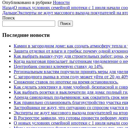
Опубликовано в рубрике
Новости
Назад
О новых условиях семейной ипотеки с 1 июля начали соо
Дальше
Эксперты не ждут массового выхода покупателей на в
Поиск
Поиск
Последние новости
Камин в загородном доме: как создать атмосферу тепла и
Защита отделки от влаги и грибка: почему одной кухонн
Как выбрать вышку-туру для строительных работ: цена,
Когда налоговая присылает льготникам уведомление о н
Центробанк снизил ключевую ставку до 14%.
Региональным властям поручили принять меры для увели
С загородного рынка в этом году может уйти от 20 до 40
Снижение ставок по ипотеке на время остановилось.
Как сделать электрику в доме удобной, безопасной и сов
Как выбрать розетки и выключатели для дома: полный г
Аренда самоходных подъемников: как сократить срок мон
Как правильно спланировать благоустройство участка еще
Застройщики не ждут, что ситуацию со спросом удастся 
Эксперты не ждут массового выхода покупателей на вто
В Росреестре заявили, что готовы провести реформу деят
О новых условиях семейной ипотеки с 1 июля начали соо