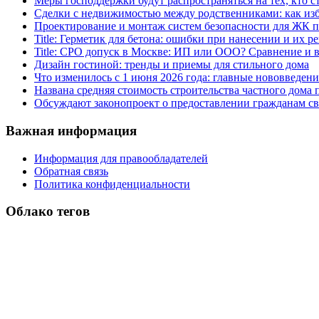
Меры господдержки будут распространяться на тех, кто с
Сделки с недвижимостью между родственниками: как изб
Проектирование и монтаж систем безопасности для ЖК 
Title: Герметик для бетона: ошибки при нанесении и их р
Title: СРО допуск в Москве: ИП или ООО? Сравнение и
Дизайн гостиной: тренды и приемы для стильного дома
Что изменилось с 1 июня 2026 года: главные нововведени
Названа средняя стоимость строительства частного дома п
Обсуждают законопроект о предоставлении гражданам св
Важная информация
Информация для правообладателей
Обратная связь
Политика конфиденциальности
Облако тегов