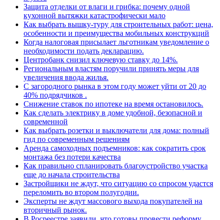
Защита отделки от влаги и грибка: почему одной
кухонной вытяжки катастрофически мало
Как выбрать вышку-туру для строительных работ: цена,
особенности и преимущества мобильных конструкций
Когда налоговая присылает льготникам уведомление о
необходимости подать декларацию.
Центробанк снизил ключевую ставку до 14%.
Региональным властям поручили принять меры для
увеличения ввода жилья.
С загородного рынка в этом году может уйти от 20 до
40% подрядчиков .
Снижение ставок по ипотеке на время остановилось.
Как сделать электрику в доме удобной, безопасной и
современной
Как выбрать розетки и выключатели для дома: полный
гид по современным решениям
Аренда самоходных подъемников: как сократить срок
монтажа без потери качества
Как правильно спланировать благоустройство участка
еще до начала строительства
Застройщики не ждут, что ситуацию со спросом удастся
переломить во втором полугодии.
Эксперты не ждут массового выхода покупателей на
вторичный рынок.
В Росреестре заявили, что готовы провести реформу