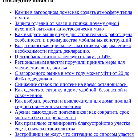
Последние новости
Камин в загородном доме: как создать атмосферу тепла
и уюта
Защита отделки от влаги и грибка: почему одной
кухонной вытяжки катастрофически мало
Как выбрать вышку-туру для строительных работ: цена,
особенности и преимущества мобильных конструкций
Когда налоговая присылает льготникам уведомление о
необходимости подать декларацию.
Центробанк снизил ключевую ставку до 14%.
Региональным властям поручили принять меры для
увеличения ввода жилья.
С загородного рынка в этом году может уйти от 20 до
40% подрядчиков .
Снижение ставок по ипотеке на время остановилось.
Как сделать электрику в доме удобной, безопасной и
современной
Как выбрать розетки и выключатели для дома: полный
гид по современным решениям
Аренда самоходных подъемников: как сократить срок
монтажа без потери качества
Как правильно спланировать благоустройство участка
еще до начала строительства
Застройщики не ждут, что ситуацию со спросом удастся