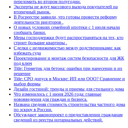
переломить во втором полугодии.
Эксперты не ждут массового выхода покупателей на
вторичный рынок.
В Росреестре заявили, что готовы провести реформу
деятельности риелторов .
О новых условиях семейной ипотеки с 1 июля начали
сообщать банки.
Меры господдержки будут распространяться на тех, кто
строит большие квартиры .
Сделки с недвижимостью между родственниками: как
избежать суда
Проектирование и монтаж систем безопасности для ЖК
под ключ
Title: Герметик для бетона: ошибки при нанесении и их
решение
Title: СРО допуск в Москве: ИП или ООО? Сравнение и
выбор формы
Дизайн гостиной: тренды и приемы для стильного дома
Что изменилось с 1 июня 2026 года: главные
нововведения для граждан и бизнеса.
Названа средняя стоимость строительства частного дома
по эскроу в России.
Обсуждают законопроект о предоставлении гражданам
сведений из реестра нотариальных действий.