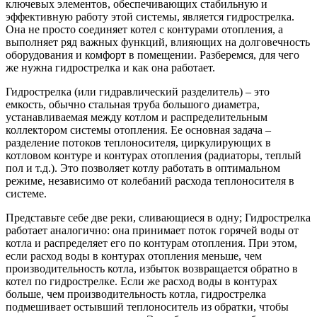
ключевых элементов, обеспечивающих стабильную и
эффективную работу этой системы, является гидрострелка.
Она не просто соединяет котел с контурами отопления, а
выполняет ряд важных функций, влияющих на долговечность
оборудования и комфорт в помещении. Разберемся, для чего
же нужна гидрострелка и как она работает.
Гидрострелка (или гидравлический разделитель) – это
емкость, обычно стальная труба большого диаметра,
устанавливаемая между котлом и распределительным
коллектором системы отопления. Ее основная задача –
разделение потоков теплоносителя, циркулирующих в
котловом контуре и контурах отопления (радиаторы, теплый
пол и т.д.). Это позволяет котлу работать в оптимальном
режиме, независимо от колебаний расхода теплоносителя в
системе.
Представьте себе две реки, сливающиеся в одну; Гидрострелка
работает аналогично: она принимает поток горячей воды от
котла и распределяет его по контурам отопления. При этом,
если расход воды в контурах отопления меньше, чем
производительность котла, избыток возвращается обратно в
котел по гидрострелке. Если же расход воды в контурах
больше, чем производительность котла, гидрострелка
подмешивает остывший теплоноситель из обратки, чтобы