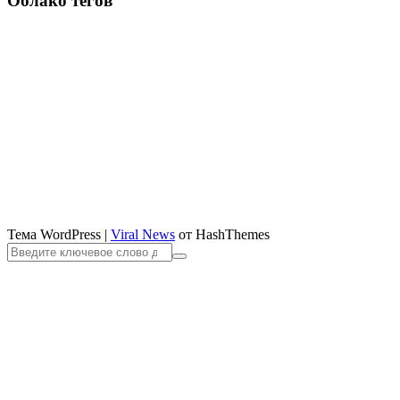
Облако тегов
Тема WordPress
|
Viral News
от HashThemes