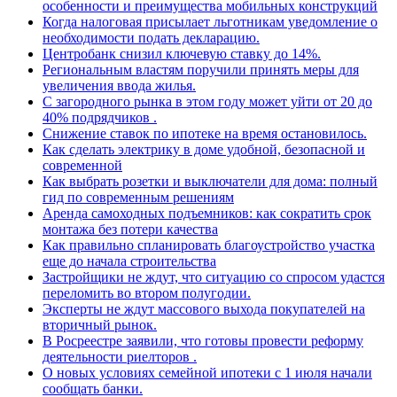
особенности и преимущества мобильных конструкций
Когда налоговая присылает льготникам уведомление о
необходимости подать декларацию.
Центробанк снизил ключевую ставку до 14%.
Региональным властям поручили принять меры для
увеличения ввода жилья.
С загородного рынка в этом году может уйти от 20 до
40% подрядчиков .
Снижение ставок по ипотеке на время остановилось.
Как сделать электрику в доме удобной, безопасной и
современной
Как выбрать розетки и выключатели для дома: полный
гид по современным решениям
Аренда самоходных подъемников: как сократить срок
монтажа без потери качества
Как правильно спланировать благоустройство участка
еще до начала строительства
Застройщики не ждут, что ситуацию со спросом удастся
переломить во втором полугодии.
Эксперты не ждут массового выхода покупателей на
вторичный рынок.
В Росреестре заявили, что готовы провести реформу
деятельности риелторов .
О новых условиях семейной ипотеки с 1 июля начали
сообщать банки.