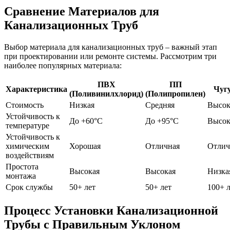
Сравнение Материалов для
Канализационных Труб
Выбор материала для канализационных труб – важный этап
при проектировании или ремонте системы. Рассмотрим три
наиболее популярных материала:
ПВХ
ПП
Характеристика
Чуг
(Поливинилхлорид)
(Полипропилен)
Стоимость
Низкая
Средняя
Высок
Устойчивость к
До +60°C
До +95°C
Высок
температуре
Устойчивость к
химическим
Хорошая
Отличная
Отлич
воздействиям
Простота
Высокая
Высокая
Низка
монтажа
Срок службы
50+ лет
50+ лет
100+ 
Процесс Установки Канализационной
Трубы с Правильным Уклоном