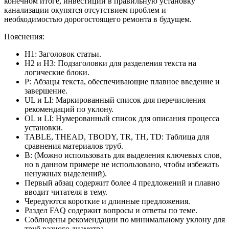
конечном итоге, инвестиции в правильную установку
канализации окупятся отсутствием проблем и
необходимостью дорогостоящего ремонта в будущем.
Пояснения:
H1: Заголовок статьи.
H2 и H3: Подзаголовки для разделения текста на
логические блоки.
P: Абзацы текста, обеспечивающие плавное введение и
завершение.
UL и LI: Маркированный список для перечисления
рекомендаций по уклону.
OL и LI: Нумерованный список для описания процесса
установки.
TABLE, THEAD, TBODY, TR, TH, TD: Таблица для
сравнения материалов труб.
B: (Можно использовать для выделения ключевых слов,
но в данном примере не использовано, чтобы избежать
ненужных выделений).
Первый абзац содержит более 4 предложений и плавно
вводит читателя в тему.
Чередуются короткие и длинные предложения.
Раздел FAQ содержит вопросы и ответы по теме.
Соблюдены рекомендации по минимальному уклону для
труб разного диаметра.