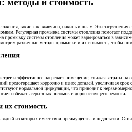
: методы и стоимость
ложения, такие как ржавчина, накипь и шлам. Эти загрязнения
ломкам. Регулярная промывка системы отопления помогает подд
на промывку системы отопления может варьироваться в зависимо
ссмотрим различные методы промывки и их стоимость, чтобы пом
пления
стрее и эффективнее нагревает помещение, снижая затраты на о
ий предотвращает коррозию и износ деталей, увеличивая срок с
ятствуют нормальной циркуляции, что приводит к неравномерн
ает избежать серьезных поломок и дорогостоящего ремонта.
 их стоимость
аждый из которых имеет свои преимущества и недостатки. Стои