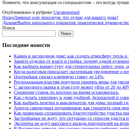
Помните, что консультация со специалистом – это всегда луч
Опубликовано в рубрике
Uncategorised
Назад
Ламинат или линолеум: что лучше для вашего дома?
Дальше
Выбор напольного покрытия: практическое руководств
Поиск
Поиск
Последние новости
Камин в загородном доме: как создать атмосферу тепла и
Защита отделки от влаги и грибка: почему одной кухонн
Как выбрать вышку-туру для строительных работ: цена,
Когда налоговая присылает льготникам уведомление о н
Центробанк снизил ключевую ставку до 14%.
Региональным властям поручили принять меры для увели
С загородного рынка в этом году может уйти от 20 до 40
Снижение ставок по ипотеке на время остановилось.
Как сделать электрику в доме удобной, безопасной и сов
Как выбрать розетки и выключатели для дома: полный г
Аренда самоходных подъемников: как сократить срок мон
Как правильно спланировать благоустройство участка еще
Застройщики не ждут, что ситуацию со спросом удастся 
Эксперты не ждут массового выхода покупателей на вто
В Росреестре заявили, что готовы провести реформу деят