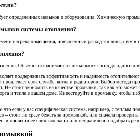
ельно?
ебует определенных навыков и оборудования. Химическую пром
омывки системы отопления?
емени нагрева помещения, повышенный расход топлива, шум в т
опления?
знения. Обычно это занимает от нескольких часов до одного дня
воляет поддерживать эффективность и надежность отопительног
 продлевает срок службы котла и радиаторов. Выбор метода пр
т. Не стоит экономить на качестве промывки, так как это может
рта и тепла в вашем доме. Инвестируйте в промывку, чтобы изб
 что если у вас специфическая система, например, с теплым по
 – стоит ли сразу бежать за промывкой, или сначала проверить
 если провести ее слишком часто или неправильно подобрать реа
промывкой