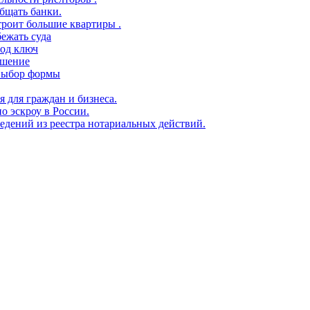
бщать банки.
троит большие квартиры .
ежать суда
под ключ
ешение
 выбор формы
я для граждан и бизнеса.
о эскроу в России.
едений из реестра нотариальных действий.