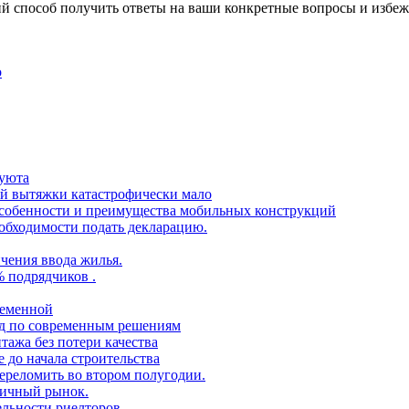
ший способ получить ответы на ваши конкретные вопросы и избеж
о
 уюта
ой вытяжки катастрофически мало
 особенности и преимущества мобильных конструкций
еобходимости подать декларацию.
чения ввода жилья.
% подрядчиков .
ременной
ид по современным решениям
тажа без потери качества
 до начала строительства
переломить во втором полугодии.
ричный рынок.
ельности риелторов .