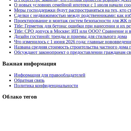
О новых условиях семейной ипотеки с 1 июля начали соо
Меры господдержки будут распространяться на тех, кто с
Сделки с недвижимостью между родственниками: как изб
Проектирование и монтаж систем безопасности для ЖК 
Title: Герметик для бетона: ошибки при нанесении и их р
Title: СРО допуск в Москве: ИП или ООО? Сравнение и
Дизайн гостиной: тренды и приемы для стильного дома
Что изменилось с 1 июня 2026 года: главные нововведени
Названа средняя стоимость строительства частного дома п
Обсуждают законопроект о предоставлении гражданам св
Важная информация
Информация для правообладателей
Обратная связь
Политика конфиденциальности
Облако тегов