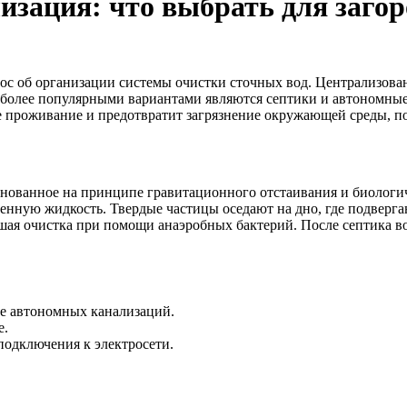
изация: что выбрать для загор
рос об организации системы очистки сточных вод. Централизован
олее популярными вариантами являются септики и автономные 
проживание и предотвратит загрязнение окружающей среды, поэ
снованное на принципе гравитационного отстаивания и биологи
тленную жидкость. Твердые частицы оседают на дно, где подверг
ейшая очистка при помощи анаэробных бактерий. После септика 
е автономных канализаций.
е.
подключения к электросети.