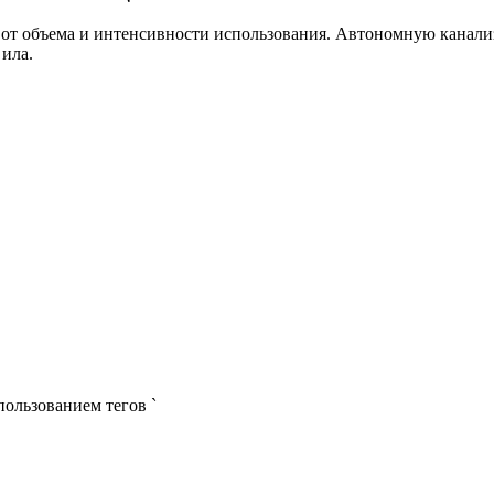
ти от объема и интенсивности использования. Автономную канал
 ила.
пользованием тегов `