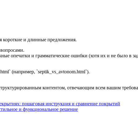
дуя короткие и длинные предложения.
 вопросами.
ые опечатки и грамматические ошибки (хотя их и не было в зад
tml` (например, `septik_vs_avtonom.html`).
о структурированным контентом, отвечающим всем вашим требов
рекрытиях: пошаговая инструкция и сравнение покрытий
 стильное и функциональное решение