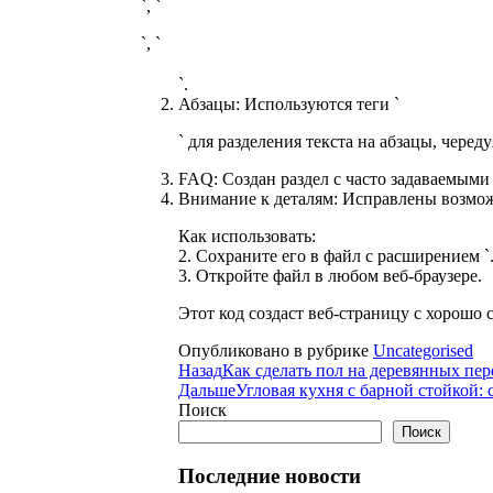
`, `
`, `
`.
Абзацы: Используются теги `
` для разделения текста на абзацы, чере
FAQ: Создан раздел с часто задаваемыми
Внимание к деталям: Исправлены возможн
Как использовать:
2. Сохраните его в файл с расширением `.h
3. Откройте файл в любом веб-браузере.
Этот код создаст веб-страницу с хорош
Опубликовано в рубрике
Uncategorised
Назад
Как сделать пол на деревянных пе
Дальше
Угловая кухня с барной стойкой:
Поиск
Поиск
Последние новости