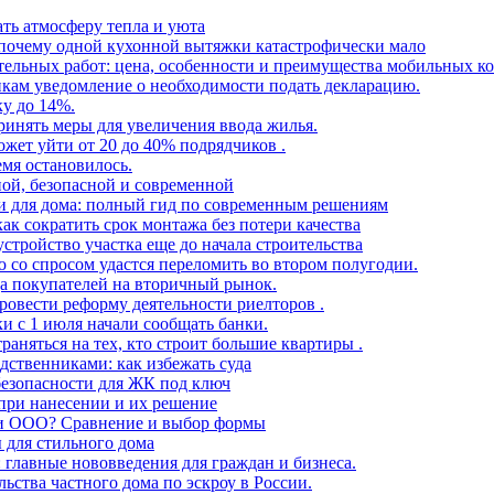
ать атмосферу тепла и уюта
: почему одной кухонной вытяжки катастрофически мало
тельных работ: цена, особенности и преимущества мобильных к
икам уведомление о необходимости подать декларацию.
у до 14%.
инять меры для увеличения ввода жилья.
ожет уйти от 20 до 40% подрядчиков .
емя остановилось.
ной, безопасной и современной
и для дома: полный гид по современным решениям
к сократить срок монтажа без потери качества
стройство участка еще до начала строительства
 со спросом удастся переломить во втором полугодии.
а покупателей на вторичный рынок.
провести реформу деятельности риелторов .
и с 1 июля начали сообщать банки.
аняться на тех, кто строит большие квартиры .
ственниками: как избежать суда
безопасности для ЖК под ключ
и при нанесении и их решение
или ООО? Сравнение и выбор формы
 для стильного дома
: главные нововведения для граждан и бизнеса.
льства частного дома по эскроу в России.