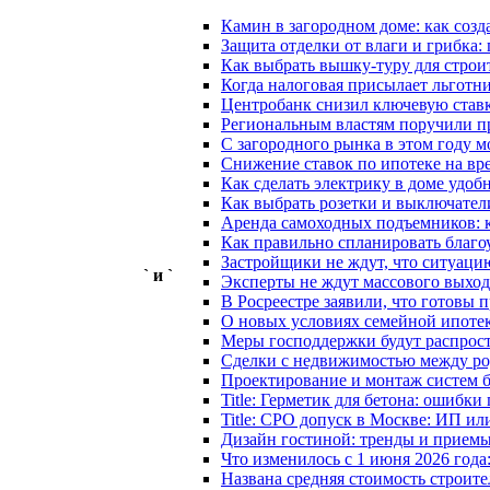
Камин в загородном доме: как созд
Защита отделки от влаги и грибка
Как выбрать вышку-туру для строи
Когда налоговая присылает льготн
Центробанк снизил ключевую ставк
Региональным властям поручили пр
С загородного рынка в этом году м
Снижение ставок по ипотеке на вр
Как сделать электрику в доме удоб
Как выбрать розетки и выключател
Аренда самоходных подъемников: ка
Как правильно спланировать благоу
Застройщики не ждут, что ситуацию
` и `
Эксперты не ждут массового выход
В Росреестре заявили, что готовы 
О новых условиях семейной ипотек
Меры господдержки будут распростр
Сделки с недвижимостью между род
Проектирование и монтаж систем 
Title: Герметик для бетона: ошибк
Title: СРО допуск в Москве: ИП 
Дизайн гостиной: тренды и приемы
Что изменилось с 1 июня 2026 года
Названа средняя стоимость строите