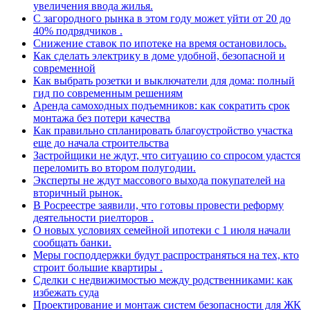
увеличения ввода жилья.
С загородного рынка в этом году может уйти от 20 до
40% подрядчиков .
Снижение ставок по ипотеке на время остановилось.
Как сделать электрику в доме удобной, безопасной и
современной
Как выбрать розетки и выключатели для дома: полный
гид по современным решениям
Аренда самоходных подъемников: как сократить срок
монтажа без потери качества
Как правильно спланировать благоустройство участка
еще до начала строительства
Застройщики не ждут, что ситуацию со спросом удастся
переломить во втором полугодии.
Эксперты не ждут массового выхода покупателей на
вторичный рынок.
В Росреестре заявили, что готовы провести реформу
деятельности риелторов .
О новых условиях семейной ипотеки с 1 июля начали
сообщать банки.
Меры господдержки будут распространяться на тех, кто
строит большие квартиры .
Сделки с недвижимостью между родственниками: как
избежать суда
Проектирование и монтаж систем безопасности для ЖК