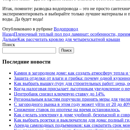
Итак, помните: разводка водопровода – это не просто сантехни
экспериментировать и выбирайте только лучшие материалы и п
воды. Да будет вода!
Опубликовано в рубрике
Водопровод
Назад
Пленочный теплый пол под ламинат: особенности, преим
Дальше
Как рассчитать кровлю для четырехскатной крыши
Поиск
Поиск
Последние новости
Камин в загородном доме: как создать атмосферу тепла и
Защита отделки от влаги и грибка: почему одной кухонн
Как выбрать вышку-туру для строительных работ: цена,
Когда налоговая присылает льготникам уведомление о н
Центробанк снизил ключевую ставку до 14%.
Региональным властям поручили принять меры для увели
С загородного рынка в этом году может уйти от 20 до 40
Снижение ставок по ипотеке на время остановилось.
Как сделать электрику в доме удобной, безопасной и сов
Как выбрать розетки и выключатели для дома: полный г
Аренда самоходных подъемников: как сократить срок мон