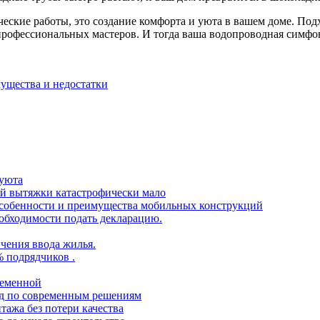
ческие работы, это создание комфорта и уюта в вашем доме. Подх
рофессиональных мастеров. И тогда ваша водопроводная симфони
ущества и недостатки
 уюта
ой вытяжки катастрофически мало
 особенности и преимущества мобильных конструкций
еобходимости подать декларацию.
чения ввода жилья.
% подрядчиков .
ременной
ид по современным решениям
тажа без потери качества