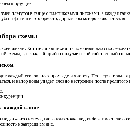
блем в будущем.
 змеи плетутся в танце с пластиковыми питонами, а каждая гайк
трубы и фитинги, это оркестр, дирижером которого являетесь вы.
ыбора схемы
своей жизни. Хотите ли вы тихий и спокойный джаз последовател
ной схемы, где каждый прибор получает свой собственный соль
иском
одит каждый уголок, неся прохладу и чистоту. Последовательная 
аться, и напор воды упадет, словно настроение после пролитого 
щ.
конкуренции.
к каждой капле
зводка – это система, где каждая точка водозабора имеет свою 
ренность в завтрашнем дне.