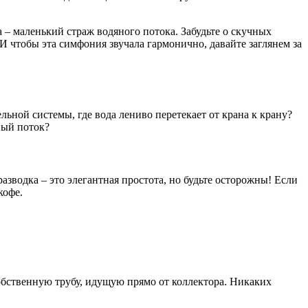
а – маленький страж водяного потока. Забудьте о скучных
 И чтобы эта симфония звучала гармонично, давайте заглянем за
ьной системы, где вода лениво перетекает от крана к крану?
ный поток?
разводка – это элегантная простота, но будьте осторожны! Если
кофе.
собственную трубу, идущую прямо от коллектора. Никаких