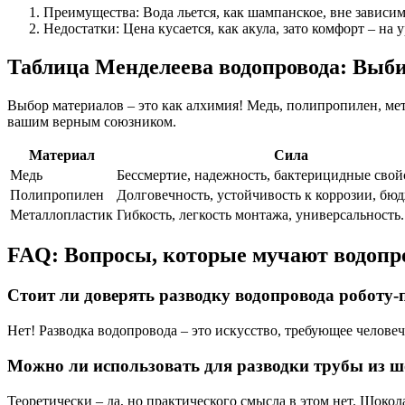
Преимущества: Вода льется, как шампанское, вне зависим
Недостатки: Цена кусается, как акула, зато комфорт – на 
Таблица Менделеева водопровода: Выб
Выбор материалов – это как алхимия! Медь, полипропилен, мет
вашим верным союзником.
Материал
Сила
Медь
Бессмертие, надежность, бактерицидные свой
Полипропилен
Долговечность, устойчивость к коррозии, бюд
Металлопластик
Гибкость, легкость монтажа, универсальность.
FAQ: Вопросы, которые мучают водоп
Стоит ли доверять разводку водопровода роботу-
Нет! Разводка водопровода – это искусство, требующее челове
Можно ли использовать для разводки трубы из 
Теоретически – да, но практического смысла в этом нет. Шокол