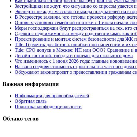
Как правильно спланировать благоустройство участка еще
Застройщики не ждут, что ситуацию со спросом удастся 
Эксперты не ждут массового выхода покупателей на вто
В Росреестре заявили, что готовы провести реформу деят
О новых условиях семейной ипотеки с 1 июля начали соо
Меры господдержки будут распространяться на тех, кто с
Сделки с недвижимостью между родственниками: как изб
Проектирование и монтаж систем безопасности для ЖК 
Title: Герметик для бетона: ошибки при нанесении и их р
Title: СРО допуск в Москве: ИП или ООО? Сравнение и
Дизайн гостиной: тренды и приемы для стильного дома
Что изменилось с 1 июня 2026 года: главные нововведени
Названа средняя стоимость строительства частного дома п
Обсуждают законопроект о предоставлении гражданам св
Важная информация
Информация для правообладателей
Обратная связь
Политика конфиденциальности
Облако тегов