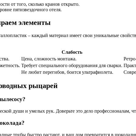
ости от того, сколько кранов открыто.
уровне пятизвездочного отеля.
ираем элементы
аллопластик – каждый материал имеет свои уникальные свойства 
Слабость
ства.
Цена, сложность монтажа.
Ретро
жетность.
Требует специального оборудования для сварки.
Прак
Не любит перегибов, боится ультрафиолета.
Совр
роводных рыцарей
пылесосу?
ческой души и умелых рук. Доверьте это дело профессионалам, ч
шоколада?
адные трубы быстро растают, и ваш дом превратится в шоколадны