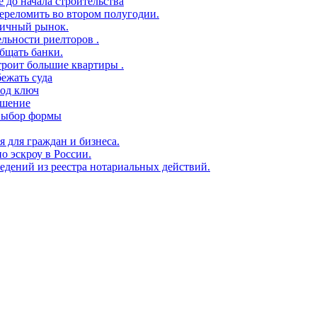
 до начала строительства
переломить во втором полугодии.
ричный рынок.
ельности риелторов .
бщать банки.
троит большие квартиры .
ежать суда
под ключ
ешение
 выбор формы
я для граждан и бизнеса.
о эскроу в России.
едений из реестра нотариальных действий.