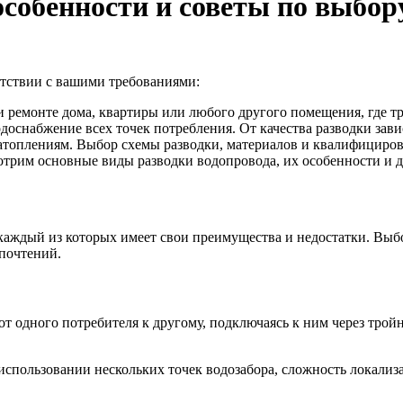
особенности и советы по выбор
етствии с вашими требованиями:
и ремонте дома, квартиры или любого другого помещения, где т
доснабжение всех точек потребления. От качества разводки зави
затоплениям. Выбор схемы разводки, материалов и квалифициро
отрим основные виды разводки водопровода, их особенности и д
каждый из которых имеет свои преимущества и недостатки. Выб
почтений.
т одного потребителя к другому, подключаясь к ним через трой
спользовании нескольких точек водозабора, сложность локализ