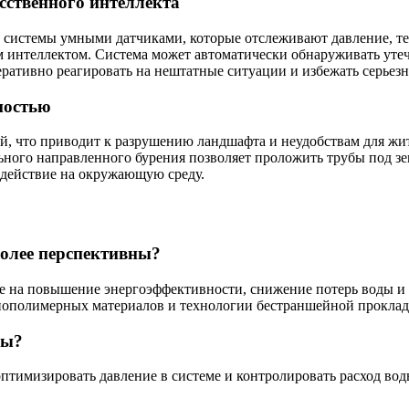
сственного интеллекта
системы умными датчиками, которые отслеживают давление, тем
м интеллектом. Система может автоматически обнаруживать утеч
ративно реагировать на нештатные ситуации и избежать серьезн
ностью
ей, что приводит к разрушению ландшафта и неудобствам для ж
ьного направленного бурения позволяет проложить трубы под зе
оздействие на окружающую среду.
олее перспективны?
 на повышение энергоэффективности, снижение потерь воды и у
иополимерных материалов и технологии бестраншейной проклад
ды?
птимизировать давление в системе и контролировать расход вод