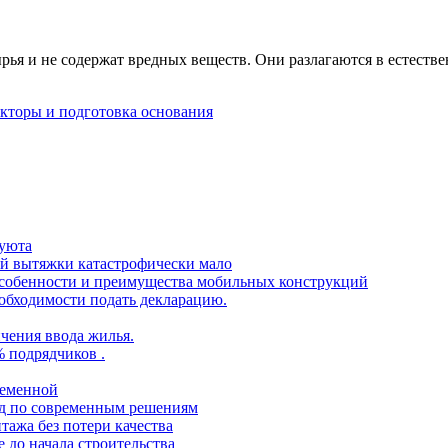
ья и не содержат вредных веществ. Они разлагаются в естестве
акторы и подготовка основания
 уюта
ой вытяжки катастрофически мало
 особенности и преимущества мобильных конструкций
еобходимости подать декларацию.
чения ввода жилья.
% подрядчиков .
ременной
ид по современным решениям
тажа без потери качества
 до начала строительства