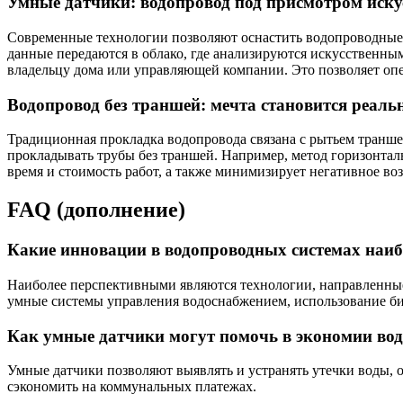
Умные датчики: водопровод под присмотром иску
Современные технологии позволяют оснастить водопроводные 
данные передаются в облако, где анализируются искусственны
владельцу дома или управляющей компании. Это позволяет опе
Водопровод без траншей: мечта становится реаль
Традиционная прокладка водопровода связана с рытьем транш
прокладывать трубы без траншей. Например, метод горизонтал
время и стоимость работ, а также минимизирует негативное в
FAQ (дополнение)
Какие инновации в водопроводных системах наиб
Наиболее перспективными являются технологии, направленные
умные системы управления водоснабжением, использование б
Как умные датчики могут помочь в экономии во
Умные датчики позволяют выявлять и устранять утечки воды, о
сэкономить на коммунальных платежах.