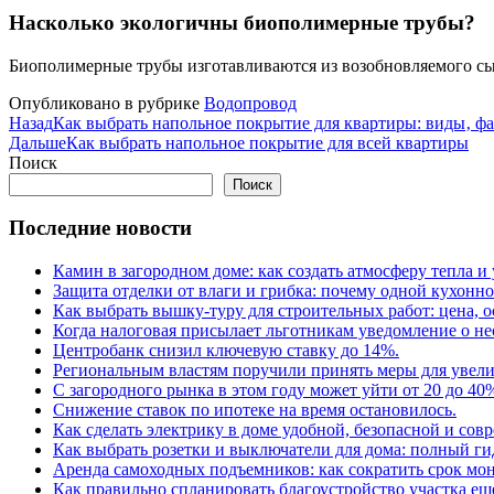
Насколько экологичны биополимерные трубы?
Биополимерные трубы изготавливаются из возобновляемого сыр
Опубликовано в рубрике
Водопровод
Назад
Как выбрать напольное покрытие для квартиры: виды‚ ф
Дальше
Как выбрать напольное покрытие для всей квартиры
Поиск
Поиск
Последние новости
Камин в загородном доме: как создать атмосферу тепла и
Защита отделки от влаги и грибка: почему одной кухонн
Как выбрать вышку-туру для строительных работ: цена,
Когда налоговая присылает льготникам уведомление о н
Центробанк снизил ключевую ставку до 14%.
Региональным властям поручили принять меры для увели
С загородного рынка в этом году может уйти от 20 до 40
Снижение ставок по ипотеке на время остановилось.
Как сделать электрику в доме удобной, безопасной и сов
Как выбрать розетки и выключатели для дома: полный г
Аренда самоходных подъемников: как сократить срок мон
Как правильно спланировать благоустройство участка еще