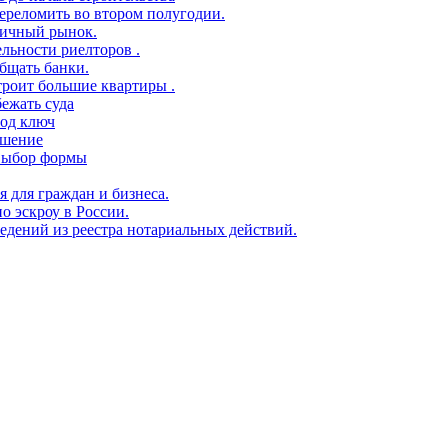
переломить во втором полугодии.
ричный рынок.
ельности риелторов .
бщать банки.
троит большие квартиры .
ежать суда
под ключ
ешение
 выбор формы
я для граждан и бизнеса.
о эскроу в России.
едений из реестра нотариальных действий.