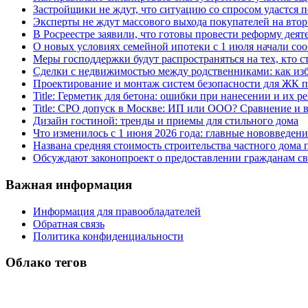
Застройщики не ждут, что ситуацию со спросом удастся 
Эксперты не ждут массового выхода покупателей на вто
В Росреестре заявили, что готовы провести реформу деят
О новых условиях семейной ипотеки с 1 июля начали соо
Меры господдержки будут распространяться на тех, кто с
Сделки с недвижимостью между родственниками: как изб
Проектирование и монтаж систем безопасности для ЖК 
Title: Герметик для бетона: ошибки при нанесении и их р
Title: СРО допуск в Москве: ИП или ООО? Сравнение и
Дизайн гостиной: тренды и приемы для стильного дома
Что изменилось с 1 июня 2026 года: главные нововведени
Названа средняя стоимость строительства частного дома п
Обсуждают законопроект о предоставлении гражданам св
Важная информация
Информация для правообладателей
Обратная связь
Политика конфиденциальности
Облако тегов