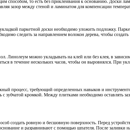
им способом, то есть без приклеивания к основанию. Доски ла
тавляя зазор между стеной и ламинатом для компенсации темпер
 укладкой паркетной доски необходимо уложить подложку. Парк
бходимо следить за направлением волокон дерева, чтобы создат
ол. Линолеум можно укладывать на клей или без клея, в зависи
аться в течение нескольких часов, чтобы он выровнялся. При укл
ожный процесс, требующий определенных навыков и инструменто
ь с зубчатой кромкой. Между плитками необходимо оставлять заз
особ создать ровную и бесшовную поверхность. Перед устройст
основание и разравнивают с помощью шпателя. После заливки н