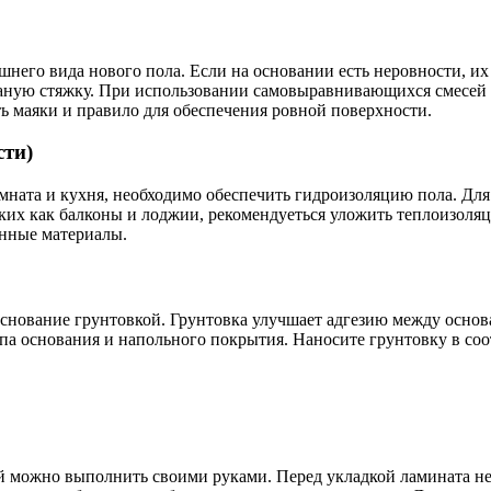
ешнего вида нового пола. Если на основании есть неровности, 
аную стяжку. При использовании самовыравнивающихся смесей 
ь маяки и правило для обеспечения ровной поверхности.
сти)
мната и кухня, необходимо обеспечить гидроизоляцию пола. Дл
ких как балконы и лоджии, рекомендуеться уложить теплоизоля
онные материалы.
основание грунтовкой. Грунтовка улучшает адгезию между осно
ипа основания и напольного покрытия. Наносите грунтовку в со
ый можно выполнить своими руками. Перед укладкой ламината не