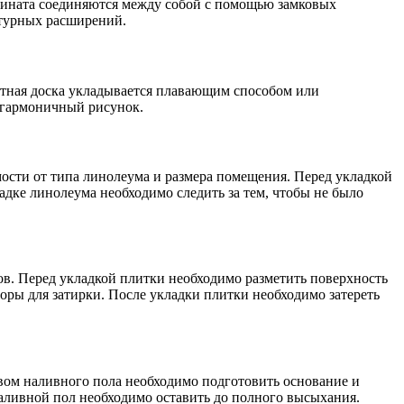
мината соединяются между собой с помощью замковых
атурных расширений.
етная доска укладывается плавающим способом или
ь гармоничный рисунок.
мости от типа линолеума и размера помещения. Перед укладкой
адке линолеума необходимо следить за тем, чтобы не было
в. Перед укладкой плитки необходимо разметить поверхность
оры для затирки. После укладки плитки необходимо затереть
вом наливного пола необходимо подготовить основание и
аливной пол необходимо оставить до полного высыхания.