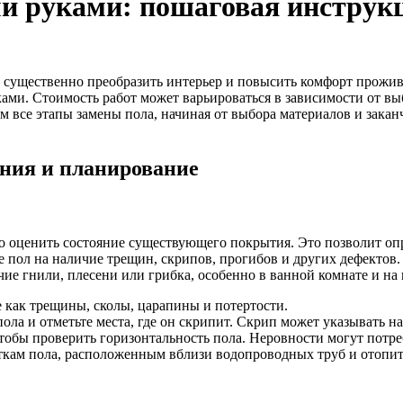
ми руками: пошаговая инструк
ет существенно преобразить интерьер и повысить комфорт прожи
ами. Стоимость работ может варьироваться в зависимости от 
 все этапы замены пола, начиная от выбора материалов и заканч
яния и планирование
но оценить состояние существующего покрытия. Это позволит оп
 пол на наличие трещин, скрипов, прогибов и других дефектов.
е гнили, плесени или грибка, особенно в ванной комнате и на 
 как трещины, сколы, царапины и потертости.
ола и отметьте места, где он скрипит. Скрип может указывать н
тобы проверить горизонтальность пола. Неровности могут потр
ткам пола, расположенным вблизи водопроводных труб и отопи