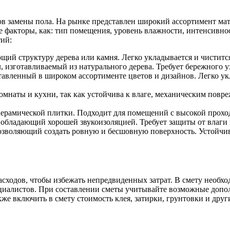
в замены пола. На рынке представлен широкий ассортимент мат
 факторы, как: тип помещения, уровень влажности, интенсивнос
ий:
 структуру дерева или камня. Легко укладывается и чистится,
изготавливаемый из натурального дерева. Требует бережного у
вленный в широком ассортименте цветов и дизайнов. Легко укла
мнаты и кухни, так как устойчива к влаге, механическим повр
керамической плитки. Подходит для помещений с высокой прохо
обладающий хорошей звукоизоляцией. Требует защиты от влаги
зволяющий создать ровную и бесшовную поверхность. Устойчив
асходов, чтобы избежать непредвиденных затрат. В смету необх
ециалистов. При составлении сметы учитывайте возможные допол
кже включить в смету стоимость клея, затирки, грунтовки и дру