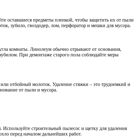
йте оставшиеся предметы пленкой, чтобы защитить их от пыли
ок, зубило, гвоздодер, лом, перфоратор и мешки для мусора.
 угла комнаты. Линолеум обычно отрывают от основания,
зубилом. При демонтаже старого пола соблюдайте меры
р или отбойный молоток. Удаление стяжки – это трудоемкий и
нование от пыли и мусора.
я. Используйте строительный пылесос и щетку для удаления
охло перед началом дальнейших работ.