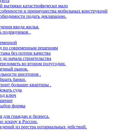
 уюта
ой вытяжки катастрофически мало
 особенности и преимущества мобильных конструкций
еобходимости подать декларацию.
чения ввода жилья.
% подрядчиков .
ременной
ид по современным решениям
тажа без потери качества
 до начала строительства
переломить во втором полугодии.
ричный рынок.
ельности риелторов .
бщать банки.
троит большие квартиры .
ежать суда
под ключ
ешение
 выбор формы
я для граждан и бизнеса.
о эскроу в России.
едений из реестра нотариальных действий.