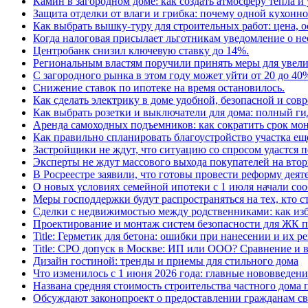
Камин в загородном доме: как создать атмосферу тепла и
Защита отделки от влаги и грибка: почему одной кухонн
Как выбрать вышку-туру для строительных работ: цена,
Когда налоговая присылает льготникам уведомление о н
Центробанк снизил ключевую ставку до 14%.
Региональным властям поручили принять меры для увели
С загородного рынка в этом году может уйти от 20 до 40
Снижение ставок по ипотеке на время остановилось.
Как сделать электрику в доме удобной, безопасной и сов
Как выбрать розетки и выключатели для дома: полный г
Аренда самоходных подъемников: как сократить срок мон
Как правильно спланировать благоустройство участка еще
Застройщики не ждут, что ситуацию со спросом удастся 
Эксперты не ждут массового выхода покупателей на вто
В Росреестре заявили, что готовы провести реформу деят
О новых условиях семейной ипотеки с 1 июля начали соо
Меры господдержки будут распространяться на тех, кто с
Сделки с недвижимостью между родственниками: как изб
Проектирование и монтаж систем безопасности для ЖК 
Title: Герметик для бетона: ошибки при нанесении и их р
Title: СРО допуск в Москве: ИП или ООО? Сравнение и
Дизайн гостиной: тренды и приемы для стильного дома
Что изменилось с 1 июня 2026 года: главные нововведени
Названа средняя стоимость строительства частного дома п
Обсуждают законопроект о предоставлении гражданам св